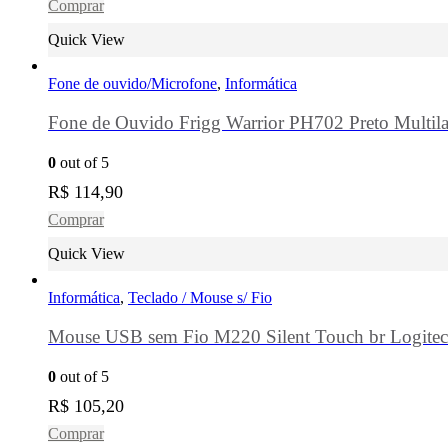
Comprar
Quick View
Fone de ouvido/Microfone
,
Informática
Fone de Ouvido Frigg Warrior PH702 Preto Multila
0
out of 5
R$
114,90
Comprar
Quick View
Informática
,
Teclado / Mouse s/ Fio
Mouse USB sem Fio M220 Silent Touch br Logite
0
out of 5
R$
105,20
Comprar