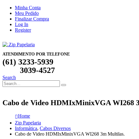
Minha Conta
Meu Pedido
Finalizar Compra
Log In
Register
ATENDIMENTO POR TELEFONE
(61) 3233-5939
3039-4527
Search
Cabo de Video HDMIxMinixVGA WI268 3m
Home
Zip Papelaria
Informática
,
Cabos Diversos
Cabo de Video HDMIxMinixVGA WI268 3m Multilas.