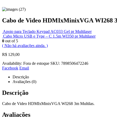
Cabo de Video HDMIxMinixVGA WI268 3m
Apoio para Teclado Keypad AC033 Gel pr Multilaser
Cabo Micro USB e Type – C 1.5m WI350 pr Multilaser
0
out of 5
( Não há avaliações ainda. )
R$
129,00
Availability:
Fora de estoque
SKU:
7898506472246
Facebook
Email
Descrição
Avaliações (0)
Descrição
Cabo de Video HDMIxMinixVGA WI268 3m Multilas.
Avaliações