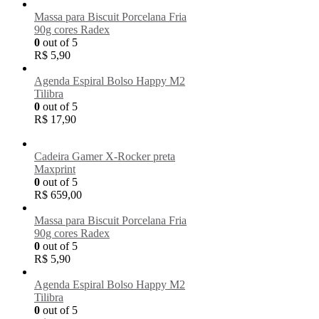
Massa para Biscuit Porcelana Fria
90g cores Radex
0
out of 5
R$
5,90
Agenda Espiral Bolso Happy M2
Tilibra
0
out of 5
R$
17,90
Cadeira Gamer X-Rocker preta
Maxprint
0
out of 5
R$
659,00
Massa para Biscuit Porcelana Fria
90g cores Radex
0
out of 5
R$
5,90
Agenda Espiral Bolso Happy M2
Tilibra
0
out of 5