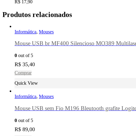
R$
17,90
Produtos relacionados
Informática
,
Mouses
Mouse USB br MF400 Silencioso MO389 Multilas
0
out of 5
R$
35,40
Comprar
Quick View
Informática
,
Mouses
Mouse USB sem Fio M196 Bleutooth grafite Logit
0
out of 5
R$
89,00