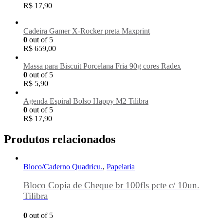
R$
17,90
Cadeira Gamer X-Rocker preta Maxprint
0
out of 5
R$
659,00
Massa para Biscuit Porcelana Fria 90g cores Radex
0
out of 5
R$
5,90
Agenda Espiral Bolso Happy M2 Tilibra
0
out of 5
R$
17,90
Produtos relacionados
Bloco/Caderno Quadricu.
,
Papelaria
Bloco Copia de Cheque br 100fls pcte c/ 10un.
Tilibra
0
out of 5