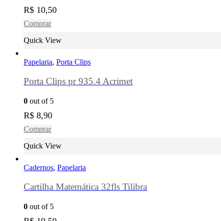
R$
10,50
Comprar
Quick View
Papelaria
,
Porta Clips
Porta Clips pr 935.4 Acrimet
0
out of 5
R$
8,90
Comprar
Quick View
Cadernos
,
Papelaria
Cartilha Matemática 32fls Tilibra
0
out of 5
R$
19,50