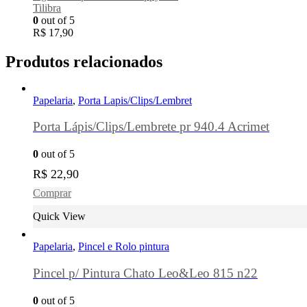
Tilibra
0
out of 5
R$
17,90
Produtos relacionados
Papelaria
,
Porta Lapis/Clips/Lembret
Porta Lápis/Clips/Lembrete pr 940.4 Acrimet
0
out of 5
R$
22,90
Comprar
Quick View
Papelaria
,
Pincel e Rolo pintura
Pincel p/ Pintura Chato Leo&Leo 815 n22
0
out of 5