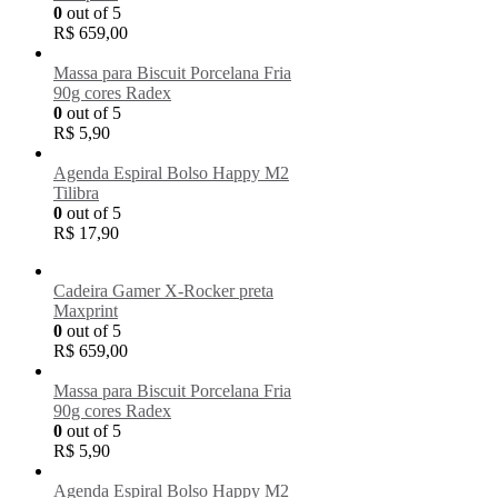
0
out of 5
R$
659,00
Massa para Biscuit Porcelana Fria
90g cores Radex
0
out of 5
R$
5,90
Agenda Espiral Bolso Happy M2
Tilibra
0
out of 5
R$
17,90
Cadeira Gamer X-Rocker preta
Maxprint
0
out of 5
R$
659,00
Massa para Biscuit Porcelana Fria
90g cores Radex
0
out of 5
R$
5,90
Agenda Espiral Bolso Happy M2