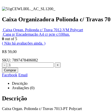
Caixa Organizadora Polionda c/ Travas 70
Caixa Organ. Polionda c/ Trava 7012-VM Polycart
Capa p/ Encadernação A4 cr pcte c/100un.
0
out of 5
( Não há avaliações ainda. )
R$
59,00
SKU:
7897478406082
-
+
Comprar
Facebook
Email
Descrição
Avaliações (0)
Descrição
Caixa Organ. Polionda c/ Travas 7013-PT Polycart