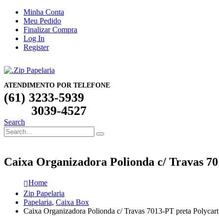
Minha Conta
Meu Pedido
Finalizar Compra
Log In
Register
ATENDIMENTO POR TELEFONE
(61) 3233-5939
3039-4527
Search
Caixa Organizadora Polionda c/ Travas 70
Home
Zip Papelaria
Papelaria
,
Caixa Box
Caixa Organizadora Polionda c/ Travas 7013-PT preta Polycart