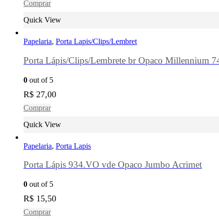
Comprar
Quick View
Papelaria
,
Porta Lapis/Clips/Lembret
Porta Lápis/Clips/Lembrete br Opaco Millennium 
0
out of 5
R$
27,00
Comprar
Quick View
Papelaria
,
Porta Lapis
Porta Lápis 934.VO vde Opaco Jumbo Acrimet
0
out of 5
R$
15,50
Comprar