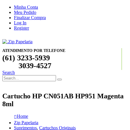
Minha Conta
Meu Pedido
Finalizar Compra
Log In
Register
ATENDIMENTO POR TELEFONE
(61) 3233-5939
3039-4527
Search
Cartucho HP CN051AB HP951 Magenta
8ml
Home
Zip Papelaria
Suprimentos
,
Cartuchos Originais