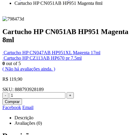
Cartucho HP CN051AB HP951 Magenta 8ml
Cartucho HP CN051AB HP951 Magenta
8ml
Cartucho HP CN047AB HP951XL Magenta 17ml
Cartucho HP CZ113AB HP670 pr 7.5ml
0
out of 5
( Não há avaliações ainda. )
R$
119,90
SKU:
888793928189
-
+
Comprar
Facebook
Email
Descrição
Avaliações (0)