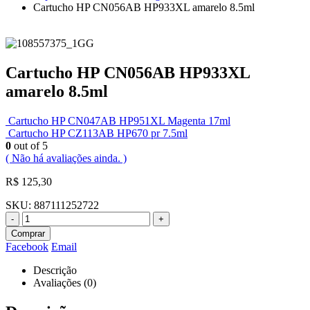
Cartucho HP CN056AB HP933XL amarelo 8.5ml
Cartucho HP CN056AB HP933XL
amarelo 8.5ml
Cartucho HP CN047AB HP951XL Magenta 17ml
Cartucho HP CZ113AB HP670 pr 7.5ml
0
out of 5
( Não há avaliações ainda. )
R$
125,30
SKU:
887111252722
-
+
Comprar
Facebook
Email
Descrição
Avaliações (0)