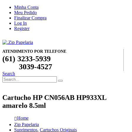
Minha Conta
Meu Pedido
Finalizar Compra
Log In
Register
ATENDIMENTO POR TELEFONE
(61) 3233-5939
3039-4527
Search
Cartucho HP CN056AB HP933XL
amarelo 8.5ml
Home
Zip Papelaria
Suprimentos
,
Cartuchos Originais