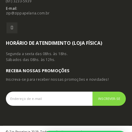
(61) 3233-5939
E-mail:
zip@zippapelaria.com.br
HORÁRIO DE ATENDIMENTO (LOJA FÍSICA)
Segunda a sexta das 08hs. às 18hs.
Sábados das 08hs. às 12hs.
RECEBA NOSSAS PROMOÇÕES
Inscreva-se para receber nossas promoções e novidades!
© Zip Papelaria 2019. Todos os direitos reservados.