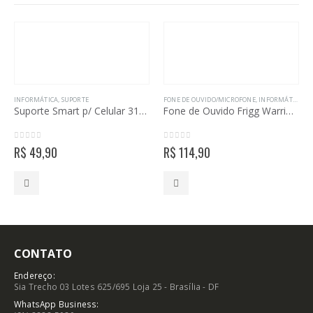
INFORMÁTICA
,
SUPORTE
FONE DE OUVIDO/MICROFONE
,
INFORMÁTICA
Suporte Smart p/ Celular 313.1 prata Acrimet
Fone de Ouvido Frigg Warrior PH702 Preto Multilaser
0
out of 5
0
out of 5
R$
49,90
R$
114,90
CONTATO
Endereço:
Sia Trecho 03 Lotes 625/695 Loja 25 - Brasília - DF
WhatsApp Business: