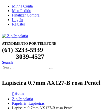
Minha Conta
Meu Pedido
Finalizar Compra
Log In
Register
ATENDIMENTO POR TELEFONE
(61) 3233-5939
3039-4527
Search
Lapiseira 0.7mm AX127-B rosa Pentel
Home
Zip Papelaria
Papelaria
,
Lapiseiras
Lapiseira 0.7mm AX127-B rosa Pentel