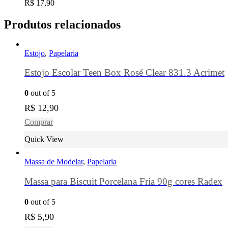
R$
17,90
Produtos relacionados
Estojo
,
Papelaria
Estojo Escolar Teen Box Rosé Clear 831.3 Acrimet
0
out of 5
R$
12,90
Comprar
Quick View
Massa de Modelar
,
Papelaria
Massa para Biscuit Porcelana Fria 90g cores Radex
0
out of 5
R$
5,90