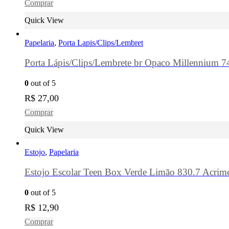
Comprar
Quick View
Papelaria
,
Porta Lapis/Clips/Lembret
Porta Lápis/Clips/Lembrete br Opaco Millennium 
0
out of 5
R$
27,00
Comprar
Quick View
Estojo
,
Papelaria
Estojo Escolar Teen Box Verde Limão 830.7 Acrim
0
out of 5
R$
12,90
Comprar