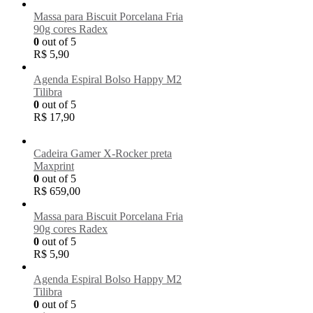
Massa para Biscuit Porcelana Fria
90g cores Radex
0
out of 5
R$
5,90
Agenda Espiral Bolso Happy M2
Tilibra
0
out of 5
R$
17,90
Cadeira Gamer X-Rocker preta
Maxprint
0
out of 5
R$
659,00
Massa para Biscuit Porcelana Fria
90g cores Radex
0
out of 5
R$
5,90
Agenda Espiral Bolso Happy M2
Tilibra
0
out of 5