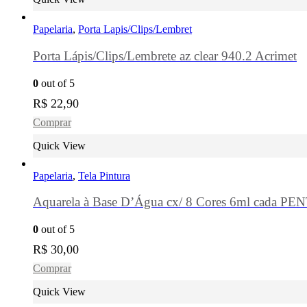
Papelaria
,
Porta Lapis/Clips/Lembret
Porta Lápis/Clips/Lembrete az clear 940.2 Acrimet
0
out of 5
R$
22,90
Comprar
Quick View
Papelaria
,
Tela Pintura
Aquarela à Base D’Água cx/ 8 Cores 6ml cada PE
0
out of 5
R$
30,00
Comprar
Quick View