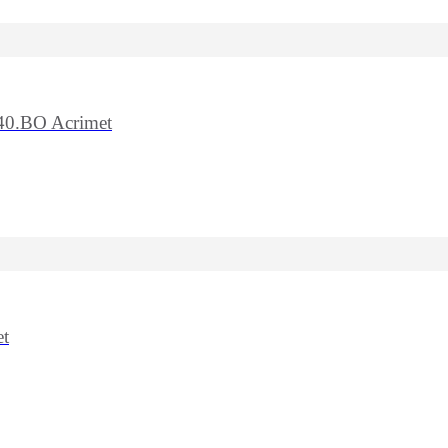
740.BO Acrimet
et