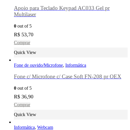
Apoio para Teclado Keypad AC033 Gel pr
Multilaser
0
out of 5
R$
53,70
Comprar
Quick View
Fone de ouvido/Microfone
,
Informática
Fone c/ Microfone c/ Case Soft FN-208 pr OEX
0
out of 5
R$
36,90
Comprar
Quick View
Informática
,
Webcam