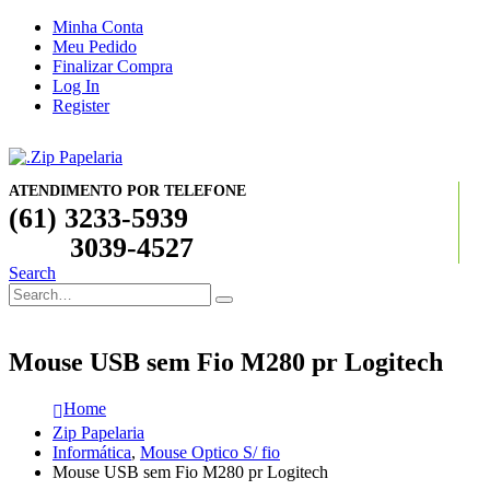
Minha Conta
Meu Pedido
Finalizar Compra
Log In
Register
ATENDIMENTO POR TELEFONE
(61) 3233-5939
3039-4527
Search
Mouse USB sem Fio M280 pr Logitech
Home
Zip Papelaria
Informática
,
Mouse Optico S/ fio
Mouse USB sem Fio M280 pr Logitech