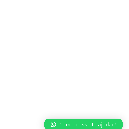
zip@zippapelaria.com.br
HORÁRIO DE ATENDIMENTO (LOJA FÍSICA)
Segunda a sexta das 08hs. às 18hs.
Sábados das 08hs. às 12hs.
RECEBA NOSSAS PROMOÇÕES
Inscreva-se para receber nossas promoções e novidades!
© Zip Papelaria 2019. Todos os direitos reservados.
Como posso te ajudar?