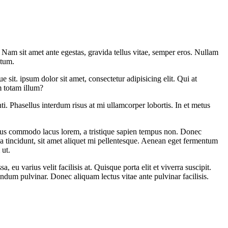
. Nam sit amet ante egestas, gravida tellus vitae, semper eros. Nullam
atum.
 sit. ipsum dolor sit amet, consectetur adipisicing elit. Qui at
m totam illum?
i. Phasellus interdum risus at mi ullamcorper lobortis. In et metus
amus commodo lacus lorem, a tristique sapien tempus non. Donec
ula tincidunt, sit amet aliquet mi pellentesque. Aenean eget fermentum
 ut.
eu varius velit facilisis at. Quisque porta elit et viverra suscipit.
bendum pulvinar. Donec aliquam lectus vitae ante pulvinar facilisis.