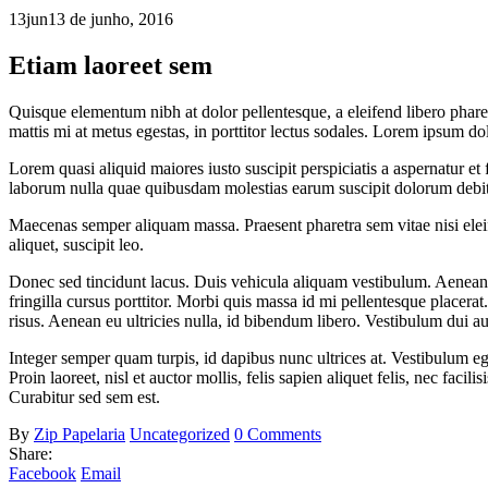
13
jun
13 de junho, 2016
Etiam laoreet sem
Quisque elementum nibh at dolor pellentesque, a eleifend libero pharet
mattis mi at metus egestas, in porttitor lectus sodales. Lorem ipsum do
Lorem quasi aliquid maiores iusto suscipit perspiciatis a aspernatur et 
laborum nulla quae quibusdam molestias earum suscipit dolorum debit
Maecenas semper aliquam massa. Praesent pharetra sem vitae nisi eleife
aliquet, suscipit leo.
Donec sed tincidunt lacus. Duis vehicula aliquam vestibulum. Aenean 
fringilla cursus porttitor. Morbi quis massa id mi pellentesque placera
risus. Aenean eu ultricies nulla, id bibendum libero. Vestibulum dui 
Integer semper quam turpis, id dapibus nunc ultrices at. Vestibulum eget
Proin laoreet, nisl et auctor mollis, felis sapien aliquet felis, nec fa
Curabitur sed sem est.
By
Zip Papelaria
Uncategorized
0 Comments
Share:
Facebook
Email