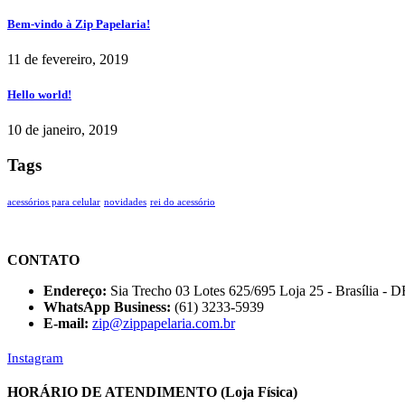
Bem-vindo à Zip Papelaria!
11 de fevereiro, 2019
Hello world!
10 de janeiro, 2019
Tags
acessórios para celular
novidades
rei do acessório
CONTATO
Endereço:
Sia Trecho 03 Lotes 625/695 Loja 25 - Brasília - D
WhatsApp Business:
(61) 3233-5939
E-mail:
zip@zippapelaria.com.br
Instagram
HORÁRIO DE ATENDIMENTO (Loja Física)