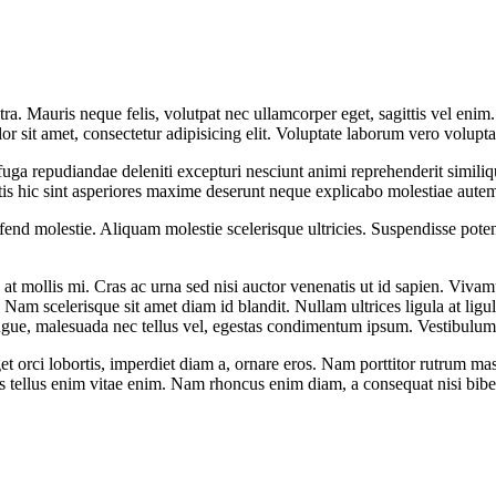
ra. Mauris neque felis, volutpat nec ullamcorper eget, sagittis vel enim
lor sit amet, consectetur adipisicing elit. Voluptate laborum vero volupt
fuga repudiandae deleniti excepturi nesciunt animi reprehenderit similique
is hic sint asperiores maxime deserunt neque explicabo molestiae aute
nd molestie. Aliquam molestie scelerisque ultricies. Suspendisse potent
at mollis mi. Cras ac urna sed nisi auctor venenatis ut id sapien. Viv
t. Nam scelerisque sit amet diam id blandit. Nullam ultrices ligula at lig
augue, malesuada nec tellus vel, egestas condimentum ipsum. Vestibulum
 orci lobortis, imperdiet diam a, ornare eros. Nam porttitor rutrum massa, 
cilisis tellus enim vitae enim. Nam rhoncus enim diam, a consequat nisi bi