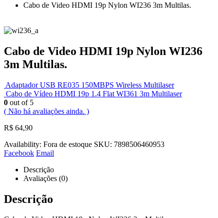
Cabo de Video HDMI 19p Nylon WI236 3m Multilas.
Cabo de Video HDMI 19p Nylon WI236
3m Multilas.
Adaptador USB RE035 150MBPS Wireless Multilaser
Cabo de Vídeo HDMI 19p 1.4 Flat WI361 3m Multilaser
0
out of 5
( Não há avaliações ainda. )
R$
64,90
Availability:
Fora de estoque
SKU:
7898506460953
Facebook
Email
Descrição
Avaliações (0)
Descrição