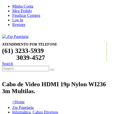
Minha Conta
Meu Pedido
Finalizar Compra
Log In
Register
ATENDIMENTO POR TELEFONE
(61) 3233-5939
3039-4527
Search
Cabo de Video HDMI 19p Nylon WI236
3m Multilas.
Home
Zip Papelaria
Informática
,
Cabos Diversos