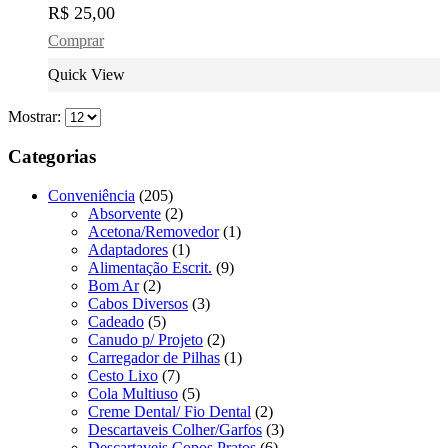
R$
25,00
Comprar
Quick View
Mostrar:
Categorias
Conveniência
(205)
Absorvente
(2)
Acetona/Removedor
(1)
Adaptadores
(1)
Alimentação Escrit.
(9)
Bom Ar
(2)
Cabos Diversos
(3)
Cadeado
(5)
Canudo p/ Projeto
(2)
Carregador de Pilhas
(1)
Cesto Lixo
(7)
Cola Multiuso
(5)
Creme Dental/ Fio Dental
(2)
Descartaveis Colher/Garfos
(3)
Descartaveis Copos Pratos
(6)