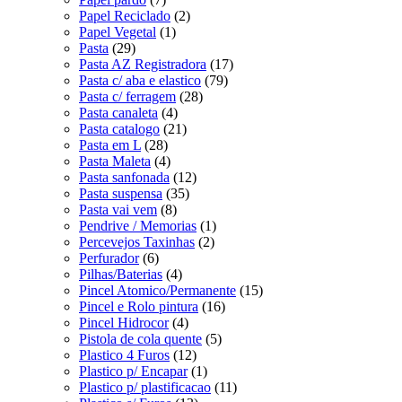
Papel Reciclado
(2)
Papel Vegetal
(1)
Pasta
(29)
Pasta AZ Registradora
(17)
Pasta c/ aba e elastico
(79)
Pasta c/ ferragem
(28)
Pasta canaleta
(4)
Pasta catalogo
(21)
Pasta em L
(28)
Pasta Maleta
(4)
Pasta sanfonada
(12)
Pasta suspensa
(35)
Pasta vai vem
(8)
Pendrive / Memorias
(1)
Percevejos Taxinhas
(2)
Perfurador
(6)
Pilhas/Baterias
(4)
Pincel Atomico/Permanente
(15)
Pincel e Rolo pintura
(16)
Pincel Hidrocor
(4)
Pistola de cola quente
(5)
Plastico 4 Furos
(12)
Plastico p/ Encapar
(1)
Plastico p/ plastificacao
(11)