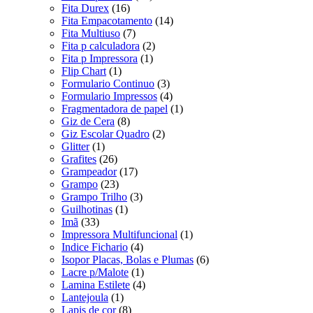
Fita Durex
(16)
Fita Empacotamento
(14)
Fita Multiuso
(7)
Fita p calculadora
(2)
Fita p Impressora
(1)
Flip Chart
(1)
Formulario Continuo
(3)
Formulario Impressos
(4)
Fragmentadora de papel
(1)
Giz de Cera
(8)
Giz Escolar Quadro
(2)
Glitter
(1)
Grafites
(26)
Grampeador
(17)
Grampo
(23)
Grampo Trilho
(3)
Guilhotinas
(1)
Imã
(33)
Impressora Multifuncional
(1)
Indice Fichario
(4)
Isopor Placas, Bolas e Plumas
(6)
Lacre p/Malote
(1)
Lamina Estilete
(4)
Lantejoula
(1)
Lapis de cor
(8)