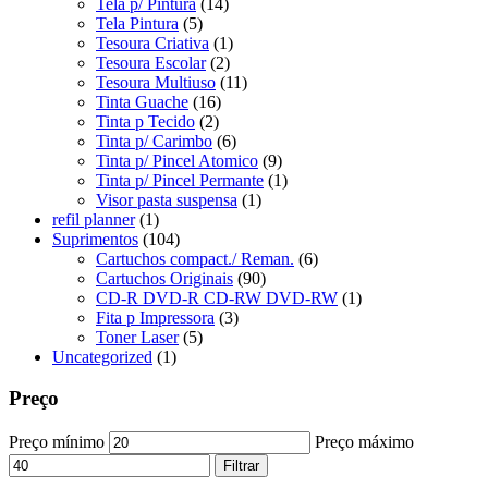
Tela p/ Pintura
(14)
Tela Pintura
(5)
Tesoura Criativa
(1)
Tesoura Escolar
(2)
Tesoura Multiuso
(11)
Tinta Guache
(16)
Tinta p Tecido
(2)
Tinta p/ Carimbo
(6)
Tinta p/ Pincel Atomico
(9)
Tinta p/ Pincel Permante
(1)
Visor pasta suspensa
(1)
refil planner
(1)
Suprimentos
(104)
Cartuchos compact./ Reman.
(6)
Cartuchos Originais
(90)
CD-R DVD-R CD-RW DVD-RW
(1)
Fita p Impressora
(3)
Toner Laser
(5)
Uncategorized
(1)
Preço
Preço mínimo
Preço máximo
Filtrar