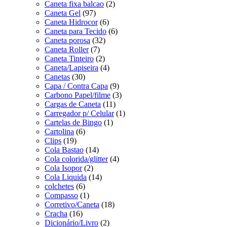
Caneta fixa balcao
(2)
Caneta Gel
(97)
Caneta Hidrocor
(6)
Caneta para Tecido
(6)
Caneta porosa
(32)
Caneta Roller
(7)
Caneta Tinteiro
(2)
Caneta/Lapiseira
(4)
Canetas
(30)
Capa / Contra Capa
(9)
Carbono Papel/filme
(3)
Cargas de Caneta
(11)
Carregador p/ Celular
(1)
Cartelas de Bingo
(1)
Cartolina
(6)
Clips
(19)
Cola Bastao
(14)
Cola colorida/glitter
(4)
Cola Isopor
(2)
Cola Liquida
(14)
colchetes
(6)
Compasso
(1)
Corretivo/Caneta
(18)
Cracha
(16)
Dicionário/Livro
(2)