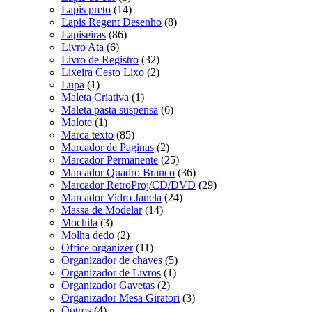
Lapis preto
(14)
Lapis Regent Desenho
(8)
Lapiseiras
(86)
Livro Ata
(6)
Livro de Registro
(32)
Lixeira Cesto Lixo
(2)
Lupa
(1)
Maleta Criativa
(1)
Maleta pasta suspensa
(6)
Malote
(1)
Marca texto
(85)
Marcador de Paginas
(2)
Marcador Permanente
(25)
Marcador Quadro Branco
(36)
Marcador RetroProj/CD/DVD
(29)
Marcador Vidro Janela
(24)
Massa de Modelar
(14)
Mochila
(3)
Molha dedo
(2)
Office organizer
(11)
Organizador de chaves
(5)
Organizador de Livros
(1)
Organizador Gavetas
(2)
Organizador Mesa Giratori
(3)
Outros
(4)