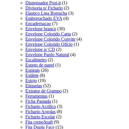
Dispensador Post-it
(1)
Divisoria p/ Fichario
(2)
Elastico Liga Borracha
(3)
Emborrachado EVA
(4)
Encadernacao
(7)
Envelope branco
(30)
Envelope Colorido Carta
(2)
Envelope Colorido Convite
(4)
Envelope Colorido Ofício
(1)
Envelope p/ CD
(2)
Envelope Pardo Natural
(4)
Escalimetro
(2)
Espeto de papel
(1)
Espirais
(26)
Estilete
(8)
Estojo
(19)
Etiquetas
(52)
Extrator de Grampo
(2)
Ferramentas
(1)
Ficha Pautada
(1)
Fichario Acrilico
(3)
Fichario Argolas
(8)
Fichario Escolar
(2)
Fita crepe/kraft
(9)
Fita Dupla Face
(15)