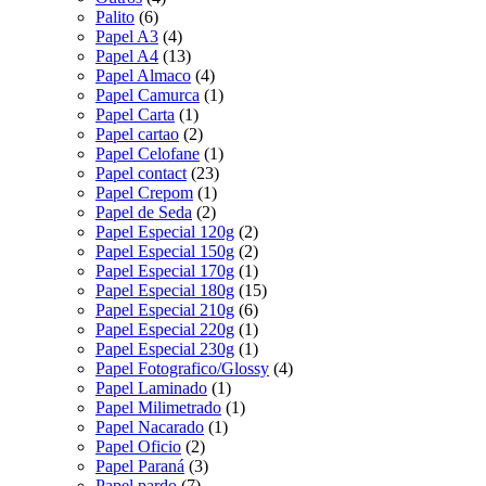
Palito
(6)
Papel A3
(4)
Papel A4
(13)
Papel Almaco
(4)
Papel Camurca
(1)
Papel Carta
(1)
Papel cartao
(2)
Papel Celofane
(1)
Papel contact
(23)
Papel Crepom
(1)
Papel de Seda
(2)
Papel Especial 120g
(2)
Papel Especial 150g
(2)
Papel Especial 170g
(1)
Papel Especial 180g
(15)
Papel Especial 210g
(6)
Papel Especial 220g
(1)
Papel Especial 230g
(1)
Papel Fotografico/Glossy
(4)
Papel Laminado
(1)
Papel Milimetrado
(1)
Papel Nacarado
(1)
Papel Oficio
(2)
Papel Paraná
(3)
Papel pardo
(7)