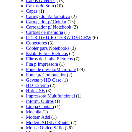
Cabos Diversos
(18)
Caixas de Som
(10)
Capas
(1)
Carregador Automotivo
(2)
Carregador p/ Celular
(13)
Carregador p/ Notebook
(3)
Cartões de memoria
(1)
CD-R DVD-R CD-RW DVD-RW
(6)
Conectores
(3)
Cooler para Notebooks
(3)
Estab. Filtros Elétricos
(2)
Filtros de Linha Elétricos
(7)
Fita p Impressora
(1)
Fone de ouvido/Microfone
(29)
Fonte p/ Computador
(2)
Gaveta p HD Case
(1)
HD Externo
(2)
Hub USB
(3)
Impressora Multifuncional
(1)
Inform. Outros
(1)
Limpa Contato
(1)
Mochila
(1)
Modem Adsl
(1)
Modem ADSL / Router
(2)
Mouse Optico S/ fio
(26)