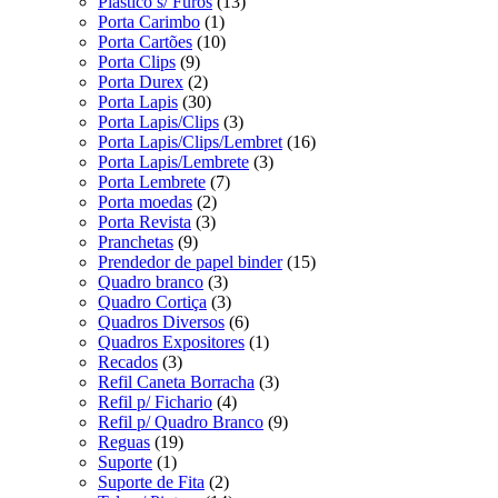
Plastico s/ Furos
(13)
Porta Carimbo
(1)
Porta Cartões
(10)
Porta Clips
(9)
Porta Durex
(2)
Porta Lapis
(30)
Porta Lapis/Clips
(3)
Porta Lapis/Clips/Lembret
(16)
Porta Lapis/Lembrete
(3)
Porta Lembrete
(7)
Porta moedas
(2)
Porta Revista
(3)
Pranchetas
(9)
Prendedor de papel binder
(15)
Quadro branco
(3)
Quadro Cortiça
(3)
Quadros Diversos
(6)
Quadros Expositores
(1)
Recados
(3)
Refil Caneta Borracha
(3)
Refil p/ Fichario
(4)
Refil p/ Quadro Branco
(9)
Reguas
(19)
Suporte
(1)
Suporte de Fita
(2)