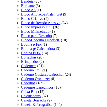
Bandeja
(35)
Barbante
(3)
Bloco A5
(1)
Bloco Anotacoes/Tilembret
(9)
Bloco Criativo
(5)
Bloco de Recado Adesivo
(24)
Bloco Impresso Div.
(36)
Bloco Milimetrado
(1)
Bloco para Desenho
(7)
Bloco/Caderno Quadricu.
(10)
Bobina p Fax
(1)
Bobina p/ Calculadora
(3)
Bobina PDV
(14)
Borrachas
(20)
Brinquedos
(2)
Caderneta
(21)
Caderno 1/4
(21)
Caderno Costurado/Brochur
(24)
Caderno Organizer
(8)
Cadernos
(189)
Cadernos Especificos
(10)
Caixa Box
(15)
Calculadoras
(37)
Caneta Borracha
(9)
Caneta Esferografica
(145)