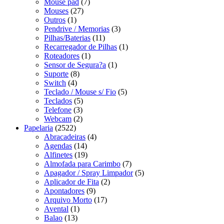
Mouse pad
(7)
Mouses
(27)
Outros
(1)
Pendrive / Memorias
(3)
Pilhas/Baterias
(11)
Recarregador de Pilhas
(1)
Roteadores
(1)
Sensor de Segura?a
(1)
Suporte
(8)
Switch
(4)
Teclado / Mouse s/ Fio
(5)
Teclados
(5)
Telefone
(3)
Webcam
(2)
Papelaria
(2522)
Abracadeiras
(4)
Agendas
(14)
Alfinetes
(19)
Almofada para Carimbo
(7)
Apagador / Spray Limpador
(5)
Aplicador de Fita
(2)
Apontadores
(9)
Arquivo Morto
(17)
Avental
(1)
Balao
(13)