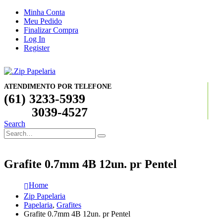
Minha Conta
Meu Pedido
Finalizar Compra
Log In
Register
ATENDIMENTO POR TELEFONE
(61) 3233-5939
3039-4527
Search
Grafite 0.7mm 4B 12un. pr Pentel
Home
Zip Papelaria
Papelaria
,
Grafites
Grafite 0.7mm 4B 12un. pr Pentel