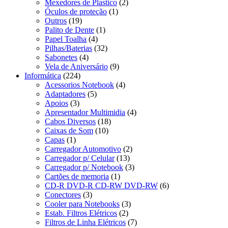
Mexedores de Plastico
(2)
Óculos de proteção
(1)
Outros
(19)
Palito de Dente
(1)
Papel Toalha
(4)
Pilhas/Baterias
(32)
Sabonetes
(4)
Vela de Aniversário
(9)
Informática
(224)
Acessorios Notebook
(4)
Adaptadores
(5)
Apoios
(3)
Apresentador Multimidia
(4)
Cabos Diversos
(18)
Caixas de Som
(10)
Capas
(1)
Carregador Automotivo
(2)
Carregador p/ Celular
(13)
Carregador p/ Notebook
(3)
Cartões de memoria
(1)
CD-R DVD-R CD-RW DVD-RW
(6)
Conectores
(3)
Cooler para Notebooks
(3)
Estab. Filtros Elétricos
(2)
Filtros de Linha Elétricos
(7)