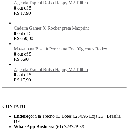
Agenda Espiral Bolso Happy M2 Tilibra
0
out of 5
R$
17,90
Cadeira Gamer X-Rocker preta Maxprint
0
out of 5
R$
659,00
Massa para Biscuit Porcelana Fria 90g cores Radex
0
out of 5
R$
5,90
Agenda Espiral Bolso Happy M2 Tilibra
0
out of 5
R$
17,90
CONTATO
Endereço:
Sia Trecho 03 Lotes 625/695 Loja 25 - Brasília -
DF
WhatsApp Business:
(61) 3233-5939