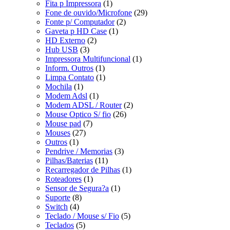
Fita p Impressora
(1)
Fone de ouvido/Microfone
(29)
Fonte p/ Computador
(2)
Gaveta p HD Case
(1)
HD Externo
(2)
Hub USB
(3)
Impressora Multifuncional
(1)
Inform. Outros
(1)
Limpa Contato
(1)
Mochila
(1)
Modem Adsl
(1)
Modem ADSL / Router
(2)
Mouse Optico S/ fio
(26)
Mouse pad
(7)
Mouses
(27)
Outros
(1)
Pendrive / Memorias
(3)
Pilhas/Baterias
(11)
Recarregador de Pilhas
(1)
Roteadores
(1)
Sensor de Segura?a
(1)
Suporte
(8)
Switch
(4)
Teclado / Mouse s/ Fio
(5)
Teclados
(5)