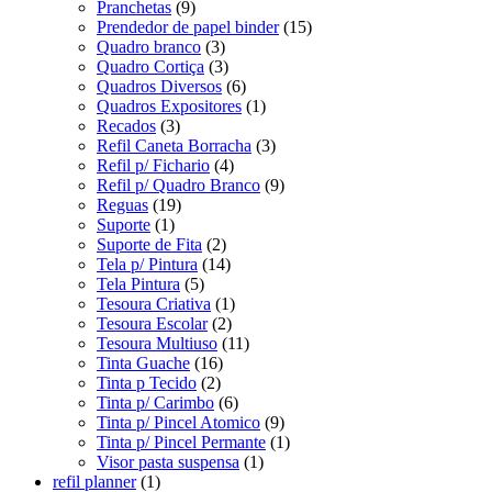
Pranchetas
(9)
Prendedor de papel binder
(15)
Quadro branco
(3)
Quadro Cortiça
(3)
Quadros Diversos
(6)
Quadros Expositores
(1)
Recados
(3)
Refil Caneta Borracha
(3)
Refil p/ Fichario
(4)
Refil p/ Quadro Branco
(9)
Reguas
(19)
Suporte
(1)
Suporte de Fita
(2)
Tela p/ Pintura
(14)
Tela Pintura
(5)
Tesoura Criativa
(1)
Tesoura Escolar
(2)
Tesoura Multiuso
(11)
Tinta Guache
(16)
Tinta p Tecido
(2)
Tinta p/ Carimbo
(6)
Tinta p/ Pincel Atomico
(9)
Tinta p/ Pincel Permante
(1)
Visor pasta suspensa
(1)
refil planner
(1)