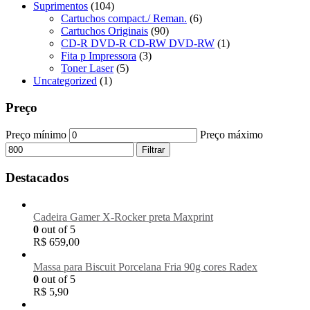
Suprimentos
(104)
Cartuchos compact./ Reman.
(6)
Cartuchos Originais
(90)
CD-R DVD-R CD-RW DVD-RW
(1)
Fita p Impressora
(3)
Toner Laser
(5)
Uncategorized
(1)
Preço
Preço mínimo
Preço máximo
Filtrar
Destacados
Cadeira Gamer X-Rocker preta Maxprint
0
out of 5
R$
659,00
Massa para Biscuit Porcelana Fria 90g cores Radex
0
out of 5
R$
5,90