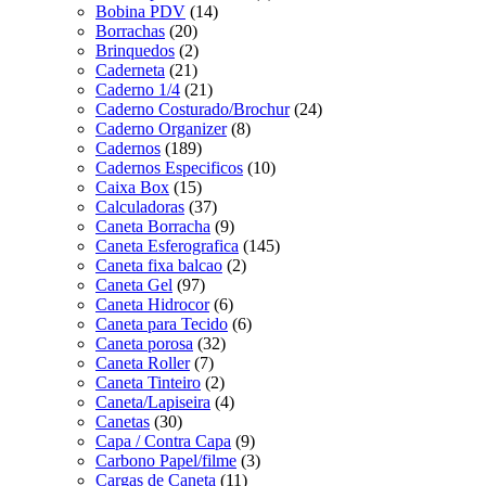
Bobina PDV
(14)
Borrachas
(20)
Brinquedos
(2)
Caderneta
(21)
Caderno 1/4
(21)
Caderno Costurado/Brochur
(24)
Caderno Organizer
(8)
Cadernos
(189)
Cadernos Especificos
(10)
Caixa Box
(15)
Calculadoras
(37)
Caneta Borracha
(9)
Caneta Esferografica
(145)
Caneta fixa balcao
(2)
Caneta Gel
(97)
Caneta Hidrocor
(6)
Caneta para Tecido
(6)
Caneta porosa
(32)
Caneta Roller
(7)
Caneta Tinteiro
(2)
Caneta/Lapiseira
(4)
Canetas
(30)
Capa / Contra Capa
(9)
Carbono Papel/filme
(3)
Cargas de Caneta
(11)