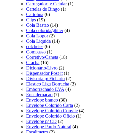
Carregador p/ Celular
(1)
Cartelas de Bingo
(1)
Cartolina
(6)
Clips
(19)
Cola Bastao
(14)
Cola colorida/glitter
(4)
Cola Isopor
(2)
Cola Liquida
(14)
colchetes
(6)
Compasso
(1)
Corretivo/Caneta
(18)
Cracha
(16)
Dicionário/Livro
(2)
Dispensador Post-it
(1)
Divisoria p/ Fichario
(2)
Elastico Liga Borracha
(3)
Emborrachado EVA
(4)
Encadernacao
(7)
Envelope branco
(30)
Envelope Colorido Carta
(2)
Envelope Colorido Convite
(4)
Envelope Colorido Ofício
(1)
Envelope p/ CD
(2)
Envelope Pardo Natural
(4)
Escalimetro
(2)