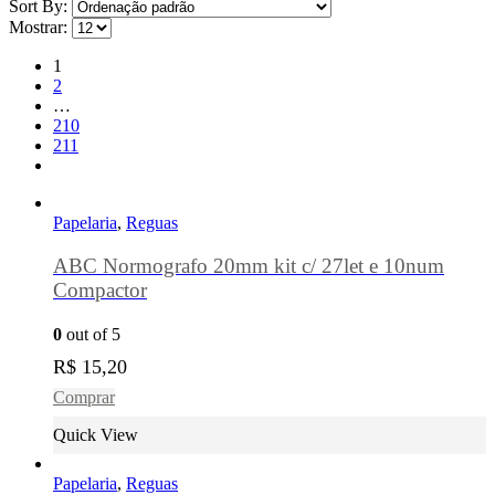
Sort By:
Mostrar:
1
2
…
210
211
Papelaria
,
Reguas
ABC Normografo 20mm kit c/ 27let e 10num
Compactor
0
out of 5
R$
15,20
Comprar
Quick View
Papelaria
,
Reguas