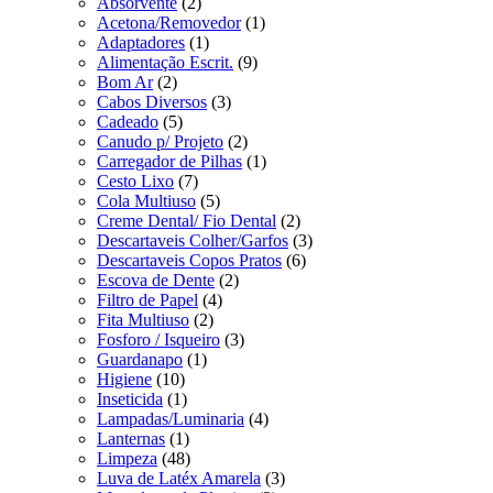
Absorvente
(2)
Acetona/Removedor
(1)
Adaptadores
(1)
Alimentação Escrit.
(9)
Bom Ar
(2)
Cabos Diversos
(3)
Cadeado
(5)
Canudo p/ Projeto
(2)
Carregador de Pilhas
(1)
Cesto Lixo
(7)
Cola Multiuso
(5)
Creme Dental/ Fio Dental
(2)
Descartaveis Colher/Garfos
(3)
Descartaveis Copos Pratos
(6)
Escova de Dente
(2)
Filtro de Papel
(4)
Fita Multiuso
(2)
Fosforo / Isqueiro
(3)
Guardanapo
(1)
Higiene
(10)
Inseticida
(1)
Lampadas/Luminaria
(4)
Lanternas
(1)
Limpeza
(48)
Luva de Latéx Amarela
(3)