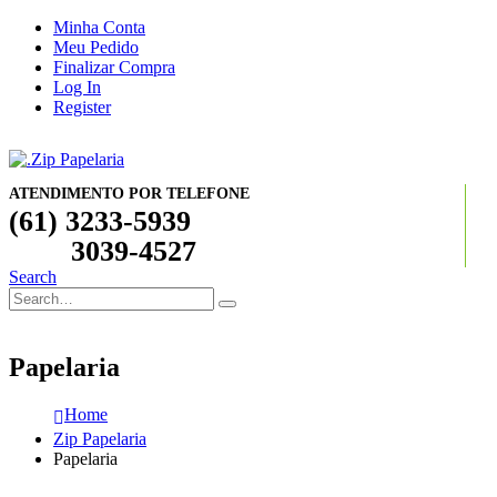
Minha Conta
Meu Pedido
Finalizar Compra
Log In
Register
ATENDIMENTO POR TELEFONE
(61) 3233-5939
3039-4527
Search
Papelaria
Home
Zip Papelaria
Papelaria