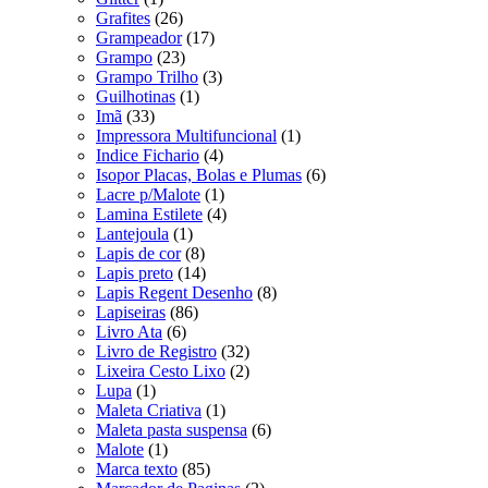
Grafites
(26)
Grampeador
(17)
Grampo
(23)
Grampo Trilho
(3)
Guilhotinas
(1)
Imã
(33)
Impressora Multifuncional
(1)
Indice Fichario
(4)
Isopor Placas, Bolas e Plumas
(6)
Lacre p/Malote
(1)
Lamina Estilete
(4)
Lantejoula
(1)
Lapis de cor
(8)
Lapis preto
(14)
Lapis Regent Desenho
(8)
Lapiseiras
(86)
Livro Ata
(6)
Livro de Registro
(32)
Lixeira Cesto Lixo
(2)
Lupa
(1)
Maleta Criativa
(1)
Maleta pasta suspensa
(6)
Malote
(1)
Marca texto
(85)