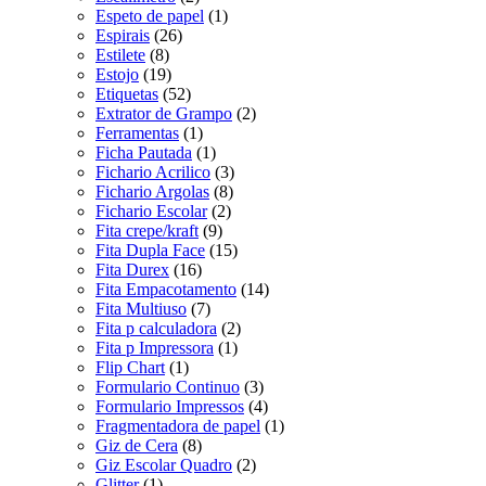
Espeto de papel
(1)
Espirais
(26)
Estilete
(8)
Estojo
(19)
Etiquetas
(52)
Extrator de Grampo
(2)
Ferramentas
(1)
Ficha Pautada
(1)
Fichario Acrilico
(3)
Fichario Argolas
(8)
Fichario Escolar
(2)
Fita crepe/kraft
(9)
Fita Dupla Face
(15)
Fita Durex
(16)
Fita Empacotamento
(14)
Fita Multiuso
(7)
Fita p calculadora
(2)
Fita p Impressora
(1)
Flip Chart
(1)
Formulario Continuo
(3)
Formulario Impressos
(4)
Fragmentadora de papel
(1)
Giz de Cera
(8)
Giz Escolar Quadro
(2)
Glitter
(1)