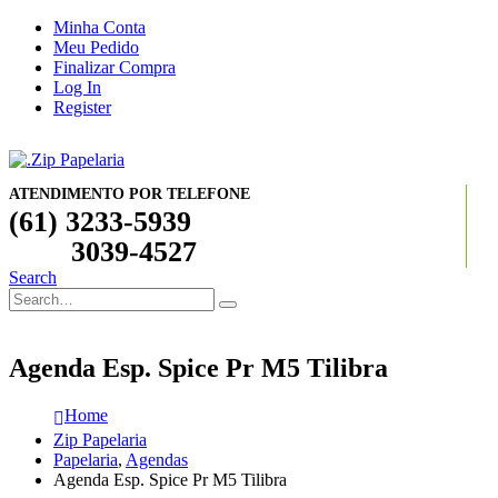
Minha Conta
Meu Pedido
Finalizar Compra
Log In
Register
ATENDIMENTO POR TELEFONE
(61) 3233-5939
3039-4527
Search
Agenda Esp. Spice Pr M5 Tilibra
Home
Zip Papelaria
Papelaria
,
Agendas
Agenda Esp. Spice Pr M5 Tilibra