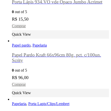
Porta Lápis 934.VO vde Opaco Jumbo Acrimet
0
out of 5
R$
15,50
Comprar
Quick View
Papel pardo
,
Papelaria
Papel Pardo Kraft 66x96cm 80g. pct. c/100un.
Scrity
0
out of 5
R$
96,00
Comprar
Quick View
Papelaria
,
Porta Lapis/Clips/Lembret