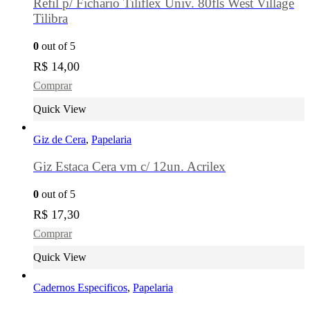
Refil p/ Fichario Tiliflex Univ. 80fls West Village
Tilibra
0
out of 5
R$
14,00
Comprar
Quick View
Giz de Cera
,
Papelaria
Giz Estaca Cera vm c/ 12un. Acrilex
0
out of 5
R$
17,30
Comprar
Quick View
Cadernos Especificos
,
Papelaria