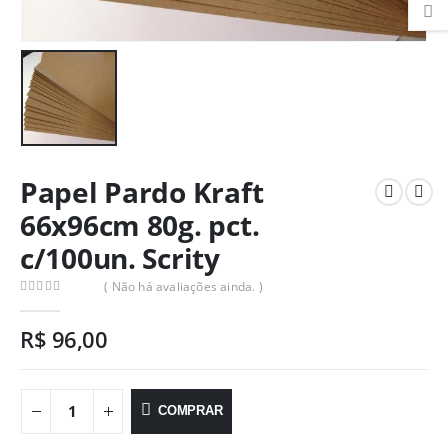
Papel Pardo Kraft
66x96cm 80g. pct.
c/100un. Scrity
( Não há avaliações ainda. )
0
out of 5
R$
96,00
COMPRAR