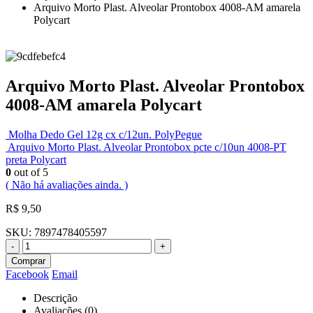
Arquivo Morto Plast. Alveolar Prontobox 4008-AM amarela
Polycart
Arquivo Morto Plast. Alveolar Prontobox
4008-AM amarela Polycart
Molha Dedo Gel 12g cx c/12un. PolyPegue
Arquivo Morto Plast. Alveolar Prontobox pcte c/10un 4008-PT
preta Polycart
0
out of 5
( Não há avaliações ainda. )
R$
9,50
SKU:
7897478405597
-
+
Comprar
Facebook
Email
Descrição
Avaliações (0)