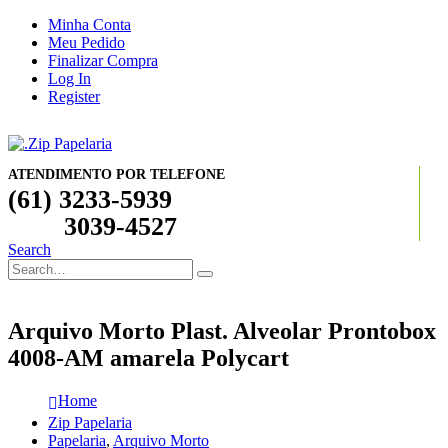
Minha Conta
Meu Pedido
Finalizar Compra
Log In
Register
ATENDIMENTO POR TELEFONE
(61) 3233-5939
3039-4527
Search
Arquivo Morto Plast. Alveolar Prontobox
4008-AM amarela Polycart
Home
Zip Papelaria
Papelaria
,
Arquivo Morto