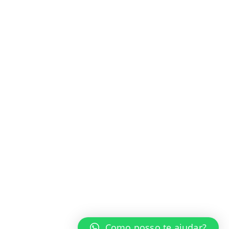
E-mail:
zip@zippapelaria.com.br
HORÁRIO DE ATENDIMENTO (LOJA FÍSICA)
Segunda a sexta das 08hs. às 18hs.
Sábados das 08hs. às 12hs.
RECEBA NOSSAS PROMOÇÕES
Inscreva-se para receber nossas promoções e novidades!
© Zip Papelaria 2019. Todos os direitos reservados.
Como posso te ajudar?