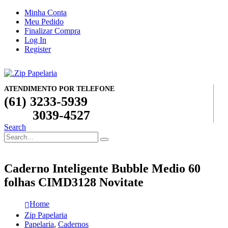
Minha Conta
Meu Pedido
Finalizar Compra
Log In
Register
ATENDIMENTO POR TELEFONE
(61) 3233-5939
3039-4527
Search
Caderno Inteligente Bubble Medio 60
folhas CIMD3128 Novitate
Home
Zip Papelaria
Papelaria
,
Cadernos