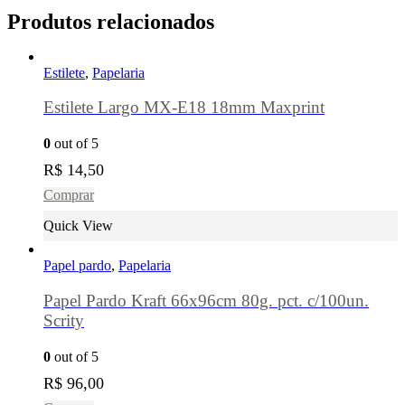
Produtos relacionados
Estilete
,
Papelaria
Estilete Largo MX-E18 18mm Maxprint
0
out of 5
R$
14,50
Comprar
Quick View
Papel pardo
,
Papelaria
Papel Pardo Kraft 66x96cm 80g. pct. c/100un.
Scrity
0
out of 5
R$
96,00