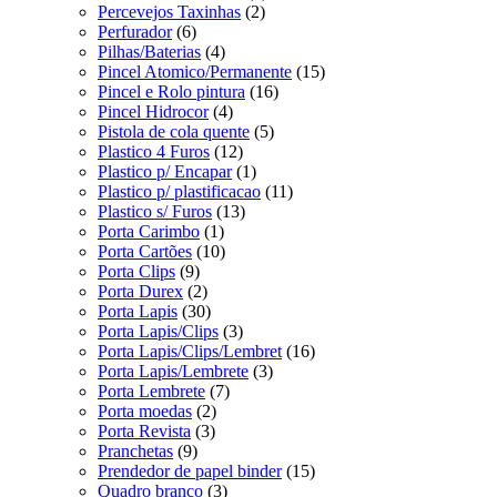
Percevejos Taxinhas
(2)
Perfurador
(6)
Pilhas/Baterias
(4)
Pincel Atomico/Permanente
(15)
Pincel e Rolo pintura
(16)
Pincel Hidrocor
(4)
Pistola de cola quente
(5)
Plastico 4 Furos
(12)
Plastico p/ Encapar
(1)
Plastico p/ plastificacao
(11)
Plastico s/ Furos
(13)
Porta Carimbo
(1)
Porta Cartões
(10)
Porta Clips
(9)
Porta Durex
(2)
Porta Lapis
(30)
Porta Lapis/Clips
(3)
Porta Lapis/Clips/Lembret
(16)
Porta Lapis/Lembrete
(3)
Porta Lembrete
(7)
Porta moedas
(2)
Porta Revista
(3)
Pranchetas
(9)
Prendedor de papel binder
(15)
Quadro branco
(3)