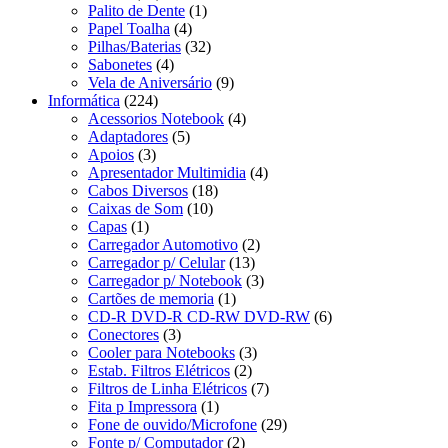
Palito de Dente
(1)
Papel Toalha
(4)
Pilhas/Baterias
(32)
Sabonetes
(4)
Vela de Aniversário
(9)
Informática
(224)
Acessorios Notebook
(4)
Adaptadores
(5)
Apoios
(3)
Apresentador Multimidia
(4)
Cabos Diversos
(18)
Caixas de Som
(10)
Capas
(1)
Carregador Automotivo
(2)
Carregador p/ Celular
(13)
Carregador p/ Notebook
(3)
Cartões de memoria
(1)
CD-R DVD-R CD-RW DVD-RW
(6)
Conectores
(3)
Cooler para Notebooks
(3)
Estab. Filtros Elétricos
(2)
Filtros de Linha Elétricos
(7)
Fita p Impressora
(1)
Fone de ouvido/Microfone
(29)
Fonte p/ Computador
(2)