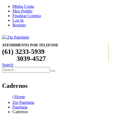
Minha Conta
Meu Pedido
Finalizar Compra
Log In
Register
ATENDIMENTO POR TELEFONE
(61) 3233-5939
3039-4527
Search
Cadernos
Home
Zip Papelaria
Papelaria
Cadernos