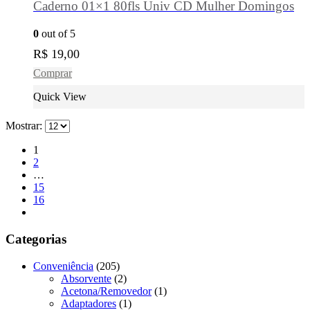
Caderno 01×1 80fls Univ CD Mulher Domingos
0
out of 5
R$
19,00
Comprar
Quick View
Mostrar:
1
2
…
15
16
Categorias
Conveniência
(205)
Absorvente
(2)
Acetona/Removedor
(1)
Adaptadores
(1)