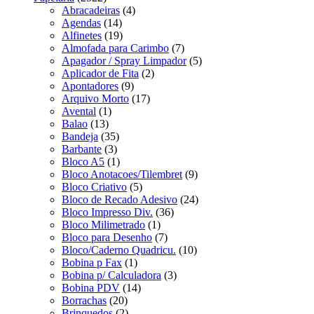
Abracadeiras
(4)
Agendas
(14)
Alfinetes
(19)
Almofada para Carimbo
(7)
Apagador / Spray Limpador
(5)
Aplicador de Fita
(2)
Apontadores
(9)
Arquivo Morto
(17)
Avental
(1)
Balao
(13)
Bandeja
(35)
Barbante
(3)
Bloco A5
(1)
Bloco Anotacoes/Tilembret
(9)
Bloco Criativo
(5)
Bloco de Recado Adesivo
(24)
Bloco Impresso Div.
(36)
Bloco Milimetrado
(1)
Bloco para Desenho
(7)
Bloco/Caderno Quadricu.
(10)
Bobina p Fax
(1)
Bobina p/ Calculadora
(3)
Bobina PDV
(14)
Borrachas
(20)
Brinquedos
(2)