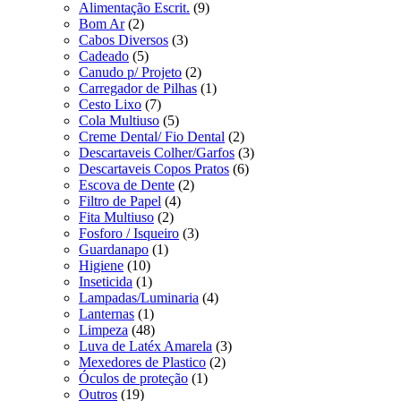
Alimentação Escrit.
(9)
Bom Ar
(2)
Cabos Diversos
(3)
Cadeado
(5)
Canudo p/ Projeto
(2)
Carregador de Pilhas
(1)
Cesto Lixo
(7)
Cola Multiuso
(5)
Creme Dental/ Fio Dental
(2)
Descartaveis Colher/Garfos
(3)
Descartaveis Copos Pratos
(6)
Escova de Dente
(2)
Filtro de Papel
(4)
Fita Multiuso
(2)
Fosforo / Isqueiro
(3)
Guardanapo
(1)
Higiene
(10)
Inseticida
(1)
Lampadas/Luminaria
(4)
Lanternas
(1)
Limpeza
(48)
Luva de Latéx Amarela
(3)
Mexedores de Plastico
(2)
Óculos de proteção
(1)
Outros
(19)