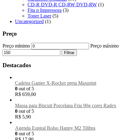
CD-R DVD-R CD-RW DVD-RW
(1)
Fita p Impressora
(3)
Toner Laser
(5)
Uncategorized
(1)
Preço
Preço mínimo
Preço máximo
Filtrar
Destacados
Cadeira Gamer X-Rocker preta Maxprint
0
out of 5
R$
659,00
Massa para Biscuit Porcelana Fria 90g cores Radex
0
out of 5
R$
5,90
Agenda Espiral Bolso Happy M2 Tilibra
0
out of 5
R$
17,90