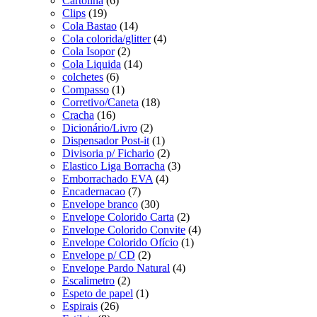
Cartolina
(6)
Clips
(19)
Cola Bastao
(14)
Cola colorida/glitter
(4)
Cola Isopor
(2)
Cola Liquida
(14)
colchetes
(6)
Compasso
(1)
Corretivo/Caneta
(18)
Cracha
(16)
Dicionário/Livro
(2)
Dispensador Post-it
(1)
Divisoria p/ Fichario
(2)
Elastico Liga Borracha
(3)
Emborrachado EVA
(4)
Encadernacao
(7)
Envelope branco
(30)
Envelope Colorido Carta
(2)
Envelope Colorido Convite
(4)
Envelope Colorido Ofício
(1)
Envelope p/ CD
(2)
Envelope Pardo Natural
(4)
Escalimetro
(2)
Espeto de papel
(1)
Espirais
(26)