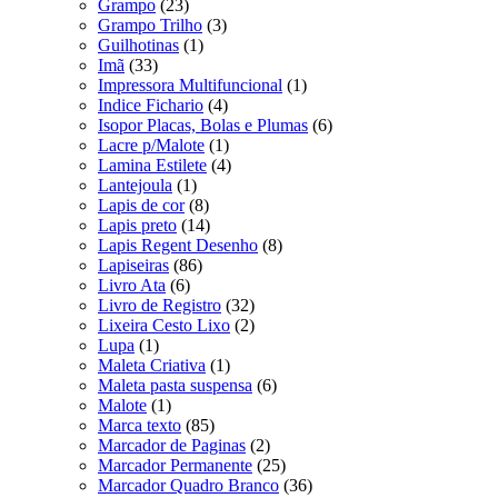
Grampo
(23)
Grampo Trilho
(3)
Guilhotinas
(1)
Imã
(33)
Impressora Multifuncional
(1)
Indice Fichario
(4)
Isopor Placas, Bolas e Plumas
(6)
Lacre p/Malote
(1)
Lamina Estilete
(4)
Lantejoula
(1)
Lapis de cor
(8)
Lapis preto
(14)
Lapis Regent Desenho
(8)
Lapiseiras
(86)
Livro Ata
(6)
Livro de Registro
(32)
Lixeira Cesto Lixo
(2)
Lupa
(1)
Maleta Criativa
(1)
Maleta pasta suspensa
(6)
Malote
(1)
Marca texto
(85)
Marcador de Paginas
(2)
Marcador Permanente
(25)
Marcador Quadro Branco
(36)