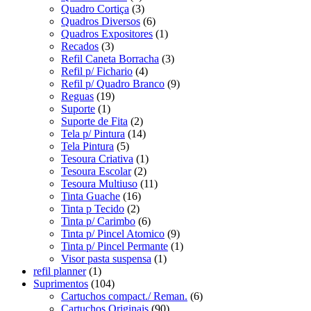
Quadro Cortiça
(3)
Quadros Diversos
(6)
Quadros Expositores
(1)
Recados
(3)
Refil Caneta Borracha
(3)
Refil p/ Fichario
(4)
Refil p/ Quadro Branco
(9)
Reguas
(19)
Suporte
(1)
Suporte de Fita
(2)
Tela p/ Pintura
(14)
Tela Pintura
(5)
Tesoura Criativa
(1)
Tesoura Escolar
(2)
Tesoura Multiuso
(11)
Tinta Guache
(16)
Tinta p Tecido
(2)
Tinta p/ Carimbo
(6)
Tinta p/ Pincel Atomico
(9)
Tinta p/ Pincel Permante
(1)
Visor pasta suspensa
(1)
refil planner
(1)
Suprimentos
(104)
Cartuchos compact./ Reman.
(6)
Cartuchos Originais
(90)