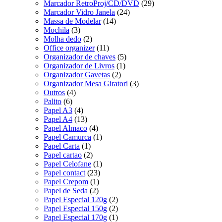
Marcador RetroProj/CD/DVD
(29)
Marcador Vidro Janela
(24)
Massa de Modelar
(14)
Mochila
(3)
Molha dedo
(2)
Office organizer
(11)
Organizador de chaves
(5)
Organizador de Livros
(1)
Organizador Gavetas
(2)
Organizador Mesa Giratori
(3)
Outros
(4)
Palito
(6)
Papel A3
(4)
Papel A4
(13)
Papel Almaco
(4)
Papel Camurca
(1)
Papel Carta
(1)
Papel cartao
(2)
Papel Celofane
(1)
Papel contact
(23)
Papel Crepom
(1)
Papel de Seda
(2)
Papel Especial 120g
(2)
Papel Especial 150g
(2)
Papel Especial 170g
(1)