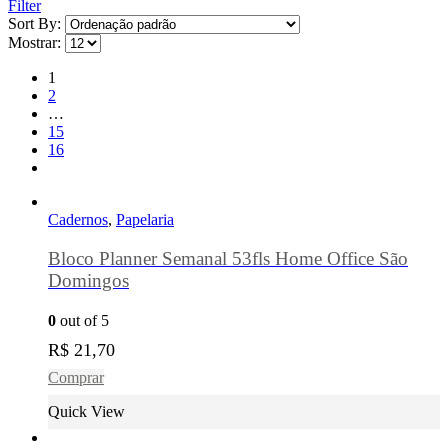
Filter
Sort By:
Mostrar:
1
2
…
15
16
Cadernos
,
Papelaria
Bloco Planner Semanal 53fls Home Office São
Domingos
0
out of 5
R$
21,70
Comprar
Quick View