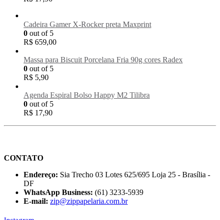
Cadeira Gamer X-Rocker preta Maxprint
0
out of 5
R$
659,00
Massa para Biscuit Porcelana Fria 90g cores Radex
0
out of 5
R$
5,90
Agenda Espiral Bolso Happy M2 Tilibra
0
out of 5
R$
17,90
CONTATO
Endereço:
Sia Trecho 03 Lotes 625/695 Loja 25 - Brasília -
DF
WhatsApp Business:
(61) 3233-5939
E-mail:
zip@zippapelaria.com.br
Instagram