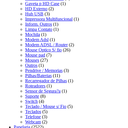
Gaveta p HD Case
(1)
HD Externo
(2)
Hub USB
(3)
Impressora Multifuncional
(1)
Inform. Outros
(1)
Limpa Contato
(1)
Mochila
(1)
Modem Adsl
(1)
Modem ADSL / Router
(2)
Mouse Optico S/ fio
(26)
Mouse pad
(7)
Mouses
(27)
Outros
(1)
Pendrive / Memorias
(3)
Pilhas/Baterias
(11)
Recarregador de Pilhas
(1)
Roteadores
(1)
Sensor de Segura?a
(1)
Suporte
(8)
Switch
(4)
Teclado / Mouse s/ Fio
(5)
Teclados
(5)
Telefone
(3)
Webcam
(2)
Papelaria
(2522)