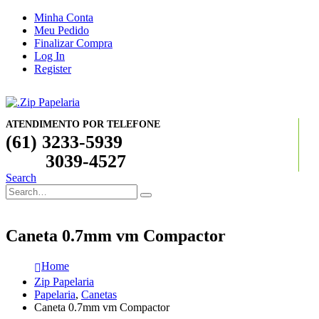
Minha Conta
Meu Pedido
Finalizar Compra
Log In
Register
ATENDIMENTO POR TELEFONE
(61) 3233-5939
3039-4527
Search
Caneta 0.7mm vm Compactor
Home
Zip Papelaria
Papelaria
,
Canetas
Caneta 0.7mm vm Compactor