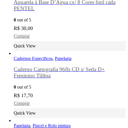
Aquarela à Base D’Água cx/ 8 Cores 6ml cada
PENTEL
0
out of 5
R$
30,00
Comprar
Quick View
Cadernos Especificos
,
Papelaria
Caderno Cartografia 96fls CD s/ Seda D+
Feminino Tilibra
0
out of 5
R$
17,70
Comprar
Quick View
Papelaria
,
Pincel e Rolo pintura