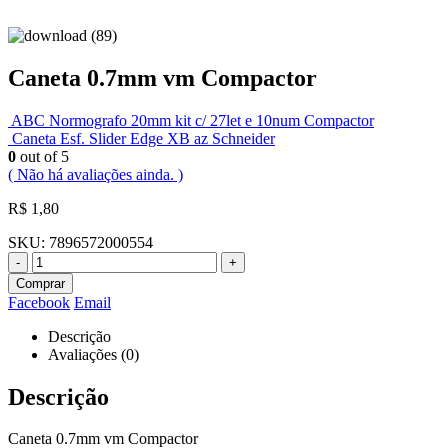
Caneta 0.7mm vm Compactor
ABC Normografo 20mm kit c/ 27let e 10num Compactor
Caneta Esf. Slider Edge XB az Schneider
0
out of 5
( Não há avaliações ainda. )
R$
1,80
SKU:
7896572000554
-
+
Comprar
Facebook
Email
Descrição
Avaliações (0)
Descrição
Caneta 0.7mm vm Compactor