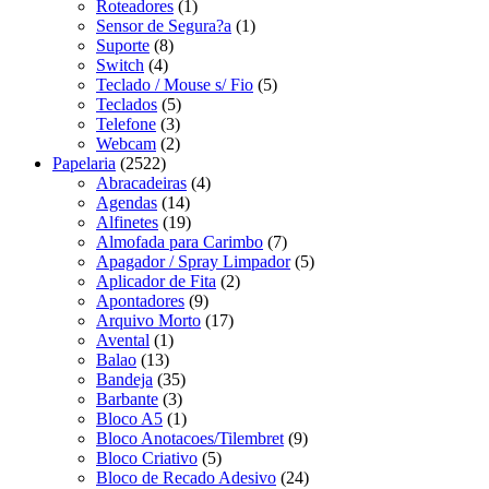
Roteadores
(1)
Sensor de Segura?a
(1)
Suporte
(8)
Switch
(4)
Teclado / Mouse s/ Fio
(5)
Teclados
(5)
Telefone
(3)
Webcam
(2)
Papelaria
(2522)
Abracadeiras
(4)
Agendas
(14)
Alfinetes
(19)
Almofada para Carimbo
(7)
Apagador / Spray Limpador
(5)
Aplicador de Fita
(2)
Apontadores
(9)
Arquivo Morto
(17)
Avental
(1)
Balao
(13)
Bandeja
(35)
Barbante
(3)
Bloco A5
(1)
Bloco Anotacoes/Tilembret
(9)
Bloco Criativo
(5)
Bloco de Recado Adesivo
(24)