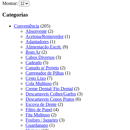
Mostrar:
Categorias
Conveniência
(205)
Absorvente
(2)
Acetona/Removedor
(1)
Adaptadores
(1)
Alimentação Escrit.
(9)
Bom Ar
(2)
Cabos Diversos
(3)
Cadeado
(5)
Canudo p/ Projeto
(2)
Carregador de Pilhas
(1)
Cesto Lixo
(7)
Cola Multiuso
(5)
Creme Dental/ Fio Dental
(2)
Descartaveis Colher/Garfos
(3)
Descartaveis Copos Pratos
(6)
Escova de Dente
(2)
Filtro de Papel
(4)
Fita Multiuso
(2)
Fosforo / Isqueiro
(3)
Guardanapo
(1)