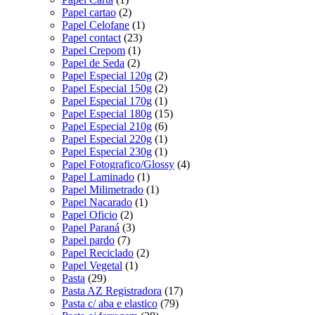
Papel cartao
(2)
Papel Celofane
(1)
Papel contact
(23)
Papel Crepom
(1)
Papel de Seda
(2)
Papel Especial 120g
(2)
Papel Especial 150g
(2)
Papel Especial 170g
(1)
Papel Especial 180g
(15)
Papel Especial 210g
(6)
Papel Especial 220g
(1)
Papel Especial 230g
(1)
Papel Fotografico/Glossy
(4)
Papel Laminado
(1)
Papel Milimetrado
(1)
Papel Nacarado
(1)
Papel Oficio
(2)
Papel Paraná
(3)
Papel pardo
(7)
Papel Reciclado
(2)
Papel Vegetal
(1)
Pasta
(29)
Pasta AZ Registradora
(17)
Pasta c/ aba e elastico
(79)