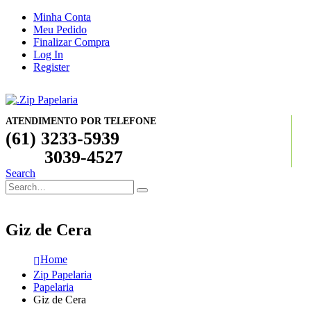
Minha Conta
Meu Pedido
Finalizar Compra
Log In
Register
ATENDIMENTO POR TELEFONE
(61) 3233-5939
3039-4527
Search
Giz de Cera
Home
Zip Papelaria
Papelaria
Giz de Cera