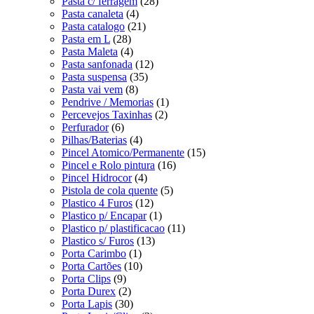
Pasta c/ ferragem
(28)
Pasta canaleta
(4)
Pasta catalogo
(21)
Pasta em L
(28)
Pasta Maleta
(4)
Pasta sanfonada
(12)
Pasta suspensa
(35)
Pasta vai vem
(8)
Pendrive / Memorias
(1)
Percevejos Taxinhas
(2)
Perfurador
(6)
Pilhas/Baterias
(4)
Pincel Atomico/Permanente
(15)
Pincel e Rolo pintura
(16)
Pincel Hidrocor
(4)
Pistola de cola quente
(5)
Plastico 4 Furos
(12)
Plastico p/ Encapar
(1)
Plastico p/ plastificacao
(11)
Plastico s/ Furos
(13)
Porta Carimbo
(1)
Porta Cartões
(10)
Porta Clips
(9)
Porta Durex
(2)
Porta Lapis
(30)