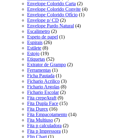
Envelope Colorido Carta
(2)
Envelope Colorido Convite
(4)
Envelope Colorido Ofício
(1)
Envelope p/ CD
(2)
Envelope Pardo Natural
(4)
Escalimetro
(2)
Espeto de papel
(1)
Espirais
(26)
Estilete
(8)
Estojo
(19)
Etiquetas
(52)
Extrator de Grampo
(2)
Ferramentas
(1)
Ficha Pautada
(1)
Fichario Acrilico
(3)
Fichario Argolas
(8)
Fichario Escolar
(2)
Fita crepe/kraft
(9)
Fita Dupla Face
(15)
Fita Durex
(16)
Fita Empacotamento
(14)
Fita Multiuso
(7)
Fita p calculadora
(2)
Fita p Impressora
(1)
Flip Chart
(1)