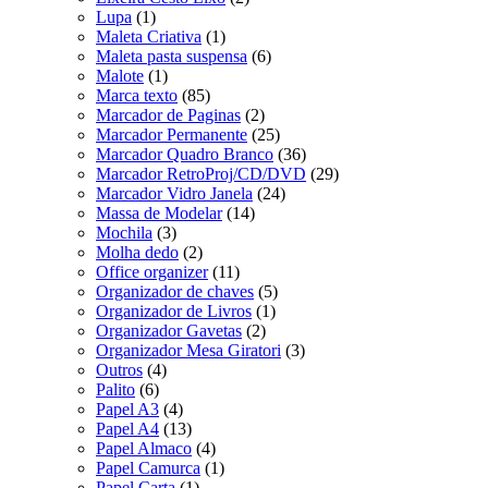
Lupa
(1)
Maleta Criativa
(1)
Maleta pasta suspensa
(6)
Malote
(1)
Marca texto
(85)
Marcador de Paginas
(2)
Marcador Permanente
(25)
Marcador Quadro Branco
(36)
Marcador RetroProj/CD/DVD
(29)
Marcador Vidro Janela
(24)
Massa de Modelar
(14)
Mochila
(3)
Molha dedo
(2)
Office organizer
(11)
Organizador de chaves
(5)
Organizador de Livros
(1)
Organizador Gavetas
(2)
Organizador Mesa Giratori
(3)
Outros
(4)
Palito
(6)
Papel A3
(4)
Papel A4
(13)
Papel Almaco
(4)
Papel Camurca
(1)
Papel Carta
(1)