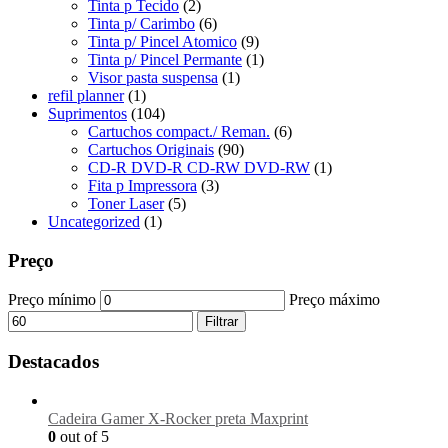
Tinta p Tecido
(2)
Tinta p/ Carimbo
(6)
Tinta p/ Pincel Atomico
(9)
Tinta p/ Pincel Permante
(1)
Visor pasta suspensa
(1)
refil planner
(1)
Suprimentos
(104)
Cartuchos compact./ Reman.
(6)
Cartuchos Originais
(90)
CD-R DVD-R CD-RW DVD-RW
(1)
Fita p Impressora
(3)
Toner Laser
(5)
Uncategorized
(1)
Preço
Preço mínimo
Preço máximo
Filtrar
Destacados
Cadeira Gamer X-Rocker preta Maxprint
0
out of 5