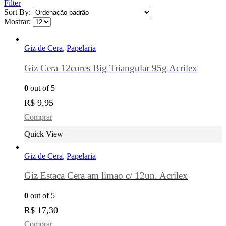
Filter
Sort By:
Mostrar:
Giz de Cera
,
Papelaria
Giz Cera 12cores Big Triangular 95g Acrilex
0
out of 5
R$
9,95
Comprar
Quick View
Giz de Cera
,
Papelaria
Giz Estaca Cera am limao c/ 12un. Acrilex
0
out of 5
R$
17,30
Comprar