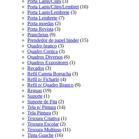
Porta Lapis/Clips
(3)
Porta Lapis/Clips/Lembret
(16)
Porta Lapis/Lembrete
(3)
Porta Lembrete
(7)
Porta moedas
(2)
Porta Revista
(3)
Pranchetas
(9)
Prendedor de papel binder
(15)
Quadro branco
(3)
Quadro Cortiça
(3)
Quadros Diversos
(6)
Quadros Expositores
(1)
Recados
(3)
Refil Caneta Borracha
(3)
Refil p/ Fichario
(4)
Refil p/ Quadro Branco
(9)
Reguas
(19)
Suporte
(1)
Suporte de Fita
(2)
Tela p/ Pintura
(14)
Tela Pintura
(5)
Tesoura Criativa
(1)
Tesoura Escolar
(2)
Tesoura Multiuso
(11)
Tinta Guache
(16)