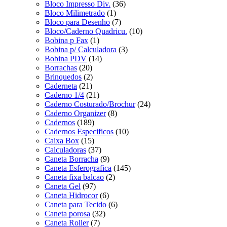
Bloco Impresso Div.
(36)
Bloco Milimetrado
(1)
Bloco para Desenho
(7)
Bloco/Caderno Quadricu.
(10)
Bobina p Fax
(1)
Bobina p/ Calculadora
(3)
Bobina PDV
(14)
Borrachas
(20)
Brinquedos
(2)
Caderneta
(21)
Caderno 1/4
(21)
Caderno Costurado/Brochur
(24)
Caderno Organizer
(8)
Cadernos
(189)
Cadernos Especificos
(10)
Caixa Box
(15)
Calculadoras
(37)
Caneta Borracha
(9)
Caneta Esferografica
(145)
Caneta fixa balcao
(2)
Caneta Gel
(97)
Caneta Hidrocor
(6)
Caneta para Tecido
(6)
Caneta porosa
(32)
Caneta Roller
(7)