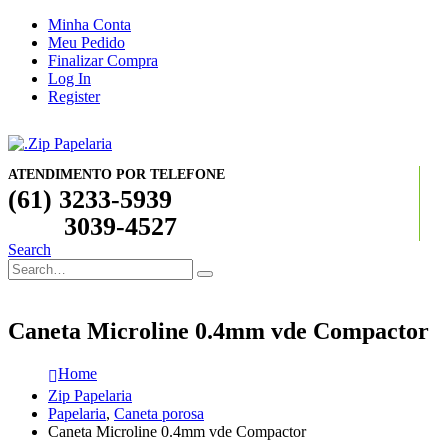
Minha Conta
Meu Pedido
Finalizar Compra
Log In
Register
ATENDIMENTO POR TELEFONE
(61) 3233-5939
3039-4527
Search
Caneta Microline 0.4mm vde Compactor
Home
Zip Papelaria
Papelaria
,
Caneta porosa
Caneta Microline 0.4mm vde Compactor