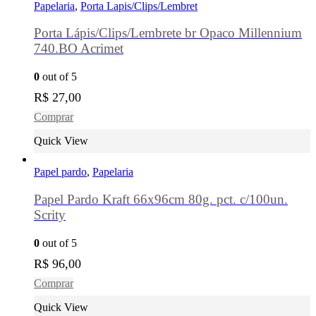
Papelaria
,
Porta Lapis/Clips/Lembret
Porta Lápis/Clips/Lembrete br Opaco Millennium
740.BO Acrimet
0
out of 5
R$
27,00
Comprar
Quick View
Papel pardo
,
Papelaria
Papel Pardo Kraft 66x96cm 80g. pct. c/100un.
Scrity
0
out of 5
R$
96,00
Comprar
Quick View