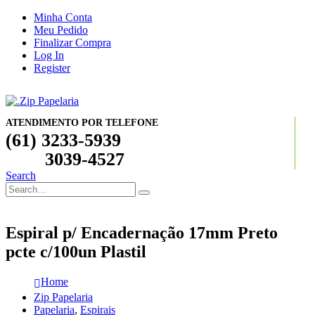
Minha Conta
Meu Pedido
Finalizar Compra
Log In
Register
ATENDIMENTO POR TELEFONE
(61) 3233-5939
3039-4527
Search
Espiral p/ Encadernação 17mm Preto
pcte c/100un Plastil
Home
Zip Papelaria
Papelaria
,
Espirais