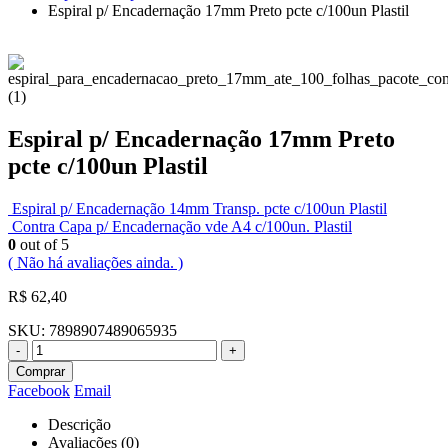
Espiral p/ Encadernação 17mm Preto pcte c/100un Plastil
Espiral p/ Encadernação 17mm Preto
pcte c/100un Plastil
Espiral p/ Encadernação 14mm Transp. pcte c/100un Plastil
Contra Capa p/ Encadernação vde A4 c/100un. Plastil
0
out of 5
( Não há avaliações ainda. )
R$
62,40
SKU:
7898907489065935
-
+
Comprar
Facebook
Email
Descrição
Avaliações (0)