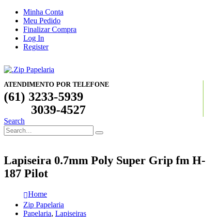
Minha Conta
Meu Pedido
Finalizar Compra
Log In
Register
ATENDIMENTO POR TELEFONE
(61) 3233-5939
3039-4527
Search
Lapiseira 0.7mm Poly Super Grip fm H-
187 Pilot
Home
Zip Papelaria
Papelaria
,
Lapiseiras