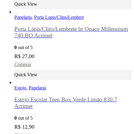
Quick View
Papelaria
,
Porta Lapis/Clips/Lembret
Porta Lápis/Clips/Lembrete br Opaco Millennium
740.BO Acrimet
0
out of 5
R$
27,00
Comprar
Quick View
Estojo
,
Papelaria
Estojo Escolar Teen Box Verde Limão 830.7
Acrimet
0
out of 5
R$
12,90