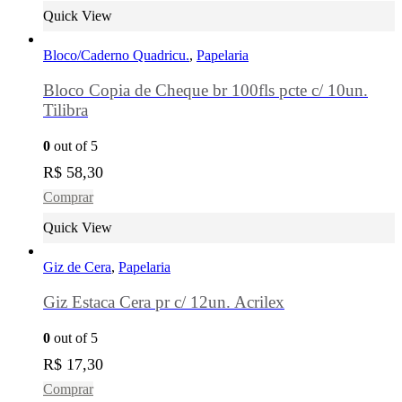
Quick View
Bloco/Caderno Quadricu.
,
Papelaria
Bloco Copia de Cheque br 100fls pcte c/ 10un.
Tilibra
0
out of 5
R$
58,30
Comprar
Quick View
Giz de Cera
,
Papelaria
Giz Estaca Cera pr c/ 12un. Acrilex
0
out of 5
R$
17,30
Comprar