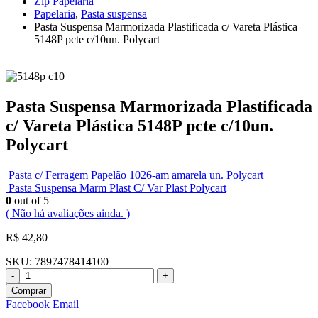
Zip Papelaria
Papelaria
,
Pasta suspensa
Pasta Suspensa Marmorizada Plastificada c/ Vareta Plástica
5148P pcte c/10un. Polycart
Pasta Suspensa Marmorizada Plastificada
c/ Vareta Plástica 5148P pcte c/10un.
Polycart
Pasta c/ Ferragem Papelão 1026-am amarela un. Polycart
Pasta Suspensa Marm Plast C/ Var Plast Polycart
0
out of 5
( Não há avaliações ainda. )
R$
42,80
SKU:
7897478414100
-
+
Comprar
Facebook
Email