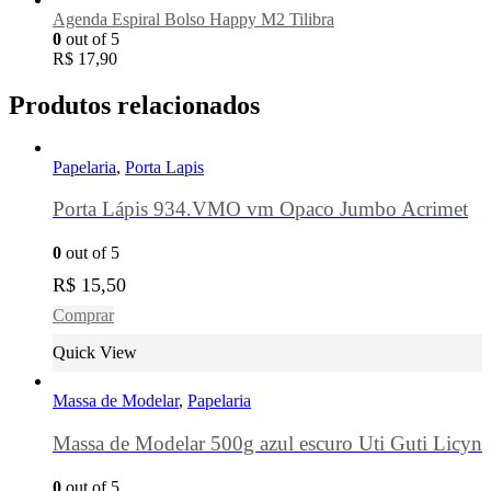
Agenda Espiral Bolso Happy M2 Tilibra
0
out of 5
R$
17,90
Produtos relacionados
Papelaria
,
Porta Lapis
Porta Lápis 934.VMO vm Opaco Jumbo Acrimet
0
out of 5
R$
15,50
Comprar
Quick View
Massa de Modelar
,
Papelaria
Massa de Modelar 500g azul escuro Uti Guti Licyn
0
out of 5