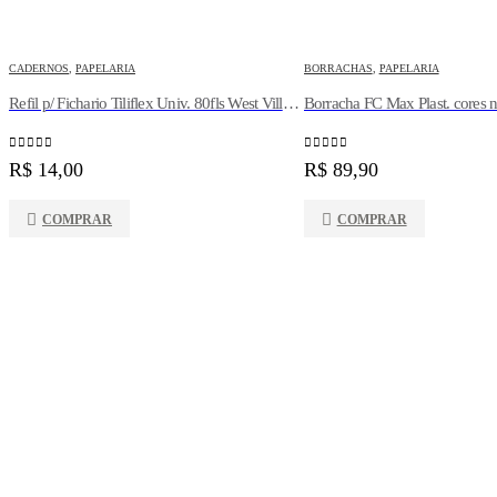
CADERNOS
,
PAPELARIA
BORRACHAS
,
PAPELARIA
Refil p/ Fichario Tiliflex Univ. 80fls West Village Tilibra
0
out of 5
0
out of 5
R$
14,00
R$
89,90
COMPRAR
COMPRAR