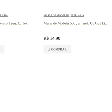
ELARIA
MASSA DE MODELAR
,
PAPELARIA
P
 vm c/ 12un. Acrilex
Massa de Modelar 500g amarelo Uti Guti Licyn
0
out of 5
0
R$
14,90
R
COMPRAR