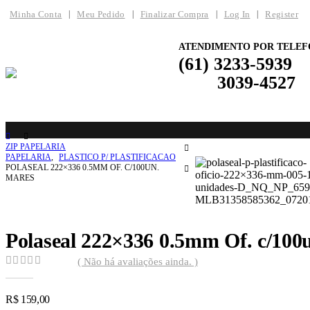
Minha Conta
Meu Pedido
Finalizar Compra
Log In
Register
ATENDIMENTO POR TELEF
(61) 3233-5939
3039-4527
ZIP PAPELARIA
PAPELARIA
,
PLASTICO P/ PLASTIFICACAO
POLASEAL 222×336 0.5MM OF. C/100UN.
MARES
Polaseal 222×336 0.5mm Of. c/100
( Não há avaliações ainda. )
0
out of 5
R$
159,00