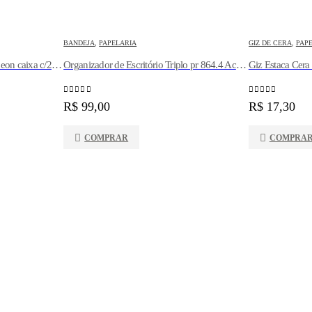
BANDEJA
,
PAPELARIA
GIZ DE CERA
,
PAP
Borracha FC Max Plast. cores neon caixa c/24un. Faber Castell
Organizador de Escritório Triplo pr 864.4 Acrimet
Giz Estaca Cera
0
out of 5
0
out of 5
R$
99,00
R$
17,30
COMPRAR
COMPRA