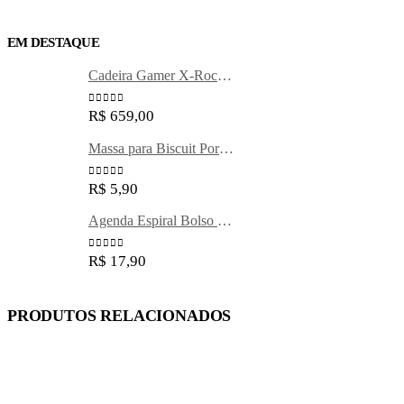
EM DESTAQUE
Cadeira Gamer X-Rocker preta Maxprint
0
out of 5
0
out of 5
R$
659,00
R$
659,00
Massa para Biscuit Porcelana Fria 90g cores Radex
0
out of 5
0
out of 5
R$
5,90
R$
5,90
Agenda Espiral Bolso Happy M2 Tilibra
0
out of 5
0
out of 5
R$
17,90
R$
17,90
PRODUTOS RELACIONADOS