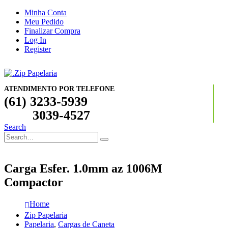
Minha Conta
Meu Pedido
Finalizar Compra
Log In
Register
ATENDIMENTO POR TELEFONE
(61) 3233-5939
3039-4527
Search
Carga Esfer. 1.0mm az 1006M
Compactor
Home
Zip Papelaria
Papelaria
,
Cargas de Caneta