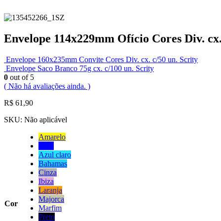
Envelope 114x229mm Ofício Cores Div. cx. 
Envelope 160x235mm Convite Cores Div. cx. c/50 un. Scrity
Envelope Saco Branco 75g cx. c/100 un. Scrity
0
out of 5
( Não há avaliações ainda. )
R$
61,90
SKU:
Não aplicável
Amarelo
Azul
Azul claro
Bahamas
Cinza
Ibiza
Laranja
Majorca
Cor
Marfim
Preto