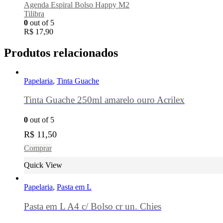
Agenda Espiral Bolso Happy M2
Tilibra
0
out of 5
R$
17,90
Produtos relacionados
Papelaria
,
Tinta Guache
Tinta Guache 250ml amarelo ouro Acrilex
0
out of 5
R$
11,50
Comprar
Quick View
Papelaria
,
Pasta em L
Pasta em L A4 c/ Bolso cr un. Chies