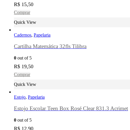
R$
15,50
Comprar
Quick View
Cadernos
,
Papelaria
Cartilha Matemática 32fls Tilibra
0
out of 5
R$
19,50
Comprar
Quick View
Estojo
,
Papelaria
Estojo Escolar Teen Box Rosé Clear 831.3 Acrimet
0
out of 5
R$
12,90