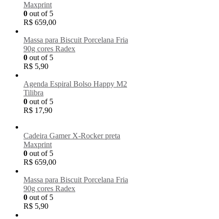
Maxprint
0
out of 5
R$
659,00
Massa para Biscuit Porcelana Fria
90g cores Radex
0
out of 5
R$
5,90
Agenda Espiral Bolso Happy M2
Tilibra
0
out of 5
R$
17,90
Cadeira Gamer X-Rocker preta
Maxprint
0
out of 5
R$
659,00
Massa para Biscuit Porcelana Fria
90g cores Radex
0
out of 5
R$
5,90