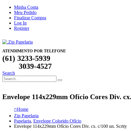
Minha Conta
Meu Pedido
Finalizar Compra
Log In
Register
ATENDIMENTO POR TELEFONE
(61) 3233-5939
3039-4527
Search
Envelope 114x229mm Ofício Cores Div. cx. 
Home
Zip Papelaria
Papelaria
,
Envelope Colorido Ofício
Envelope 114x229mm Ofício Cores Div. cx. c/100 un. Scrity