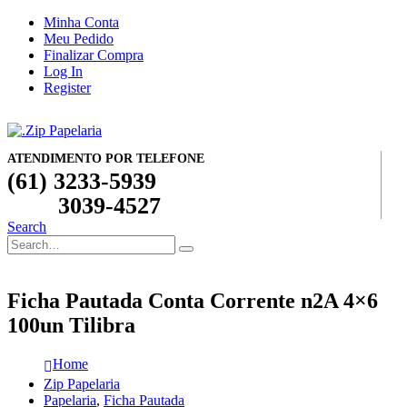
Minha Conta
Meu Pedido
Finalizar Compra
Log In
Register
ATENDIMENTO POR TELEFONE
(61) 3233-5939
3039-4527
Search
Ficha Pautada Conta Corrente n2A 4×6
100un Tilibra
Home
Zip Papelaria
Papelaria
,
Ficha Pautada