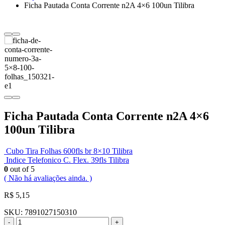
Ficha Pautada Conta Corrente n2A 4×6 100un Tilibra
Ficha Pautada Conta Corrente n2A 4×6
100un Tilibra
Cubo Tira Folhas 600fls br 8×10 Tilibra
Indice Telefonico C. Flex. 39fls Tilibra
0
out of 5
( Não há avaliações ainda. )
R$
5,15
SKU:
7891027150310
-
+