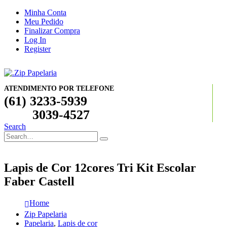
Minha Conta
Meu Pedido
Finalizar Compra
Log In
Register
ATENDIMENTO POR TELEFONE
(61) 3233-5939
3039-4527
Search
Lapis de Cor 12cores Tri Kit Escolar
Faber Castell
Home
Zip Papelaria
Papelaria
,
Lapis de cor