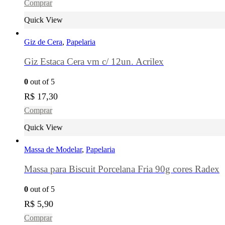
Comprar
Quick View
Giz de Cera
,
Papelaria
Giz Estaca Cera vm c/ 12un. Acrilex
0
out of 5
R$
17,30
Comprar
Quick View
Massa de Modelar
,
Papelaria
Massa para Biscuit Porcelana Fria 90g cores Radex
0
out of 5
R$
5,90
Comprar