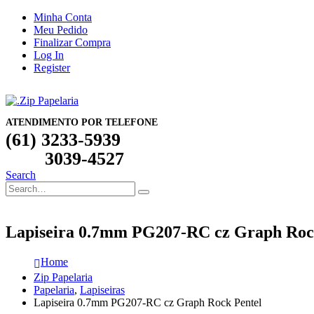
Minha Conta
Meu Pedido
Finalizar Compra
Log In
Register
ATENDIMENTO POR TELEFONE
(61) 3233-5939
3039-4527
Search
Lapiseira 0.7mm PG207-RC cz Graph Roc
Home
Zip Papelaria
Papelaria
,
Lapiseiras
Lapiseira 0.7mm PG207-RC cz Graph Rock Pentel