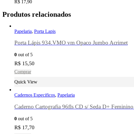
R$
17,90
Produtos relacionados
Papelaria
,
Porta Lapis
Porta Lápis 934.VMO vm Opaco Jumbo Acrimet
0
out of 5
R$
15,50
Comprar
Quick View
Cadernos Especificos
,
Papelaria
Caderno Cartografia 96fls CD s/ Seda D+ Feminino 
0
out of 5
R$
17,70