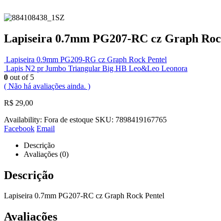
Lapiseira 0.7mm PG207-RC cz Graph Roc
Lapiseira 0.9mm PG209-RG cz Graph Rock Pentel
Lapis N2 pr Jumbo Triangular Big HB Leo&Leo Leonora
0
out of 5
( Não há avaliações ainda. )
R$
29,00
Availability:
Fora de estoque
SKU:
7898419167765
Facebook
Email
Descrição
Avaliações (0)
Descrição
Lapiseira 0.7mm PG207-RC cz Graph Rock Pentel
Avaliações