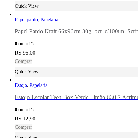
Quick View
Papel pardo
,
Papelaria
Papel Pardo Kraft 66x96cm 80g. pct. c/100un. Scri
0
out of 5
R$
96,00
Comprar
Quick View
Estojo
,
Papelaria
Estojo Escolar Teen Box Verde Limão 830.7 Acrim
0
out of 5
R$
12,90
Comprar
Quick View