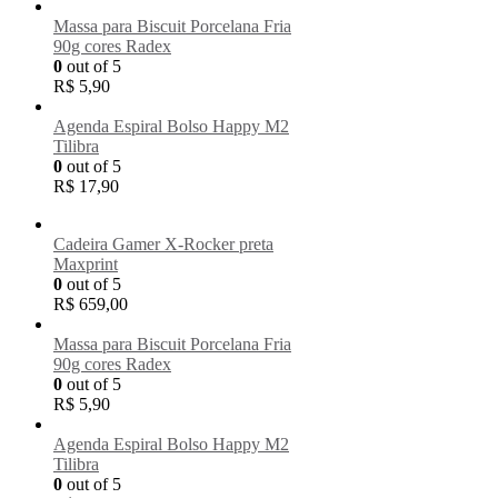
Massa para Biscuit Porcelana Fria
90g cores Radex
0
out of 5
R$
5,90
Agenda Espiral Bolso Happy M2
Tilibra
0
out of 5
R$
17,90
Cadeira Gamer X-Rocker preta
Maxprint
0
out of 5
R$
659,00
Massa para Biscuit Porcelana Fria
90g cores Radex
0
out of 5
R$
5,90
Agenda Espiral Bolso Happy M2
Tilibra
0
out of 5