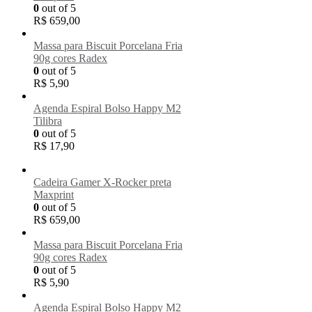
0
out of 5
R$
659,00
Massa para Biscuit Porcelana Fria
90g cores Radex
0
out of 5
R$
5,90
Agenda Espiral Bolso Happy M2
Tilibra
0
out of 5
R$
17,90
Cadeira Gamer X-Rocker preta
Maxprint
0
out of 5
R$
659,00
Massa para Biscuit Porcelana Fria
90g cores Radex
0
out of 5
R$
5,90
Agenda Espiral Bolso Happy M2