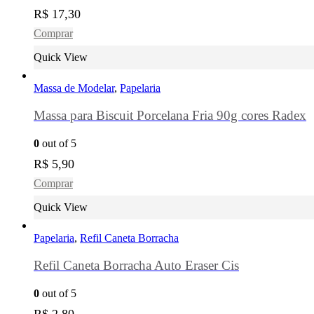
R$
17,30
Comprar
Quick View
Massa de Modelar
,
Papelaria
Massa para Biscuit Porcelana Fria 90g cores Radex
0
out of 5
R$
5,90
Comprar
Quick View
Papelaria
,
Refil Caneta Borracha
Refil Caneta Borracha Auto Eraser Cis
0
out of 5
R$
2,80