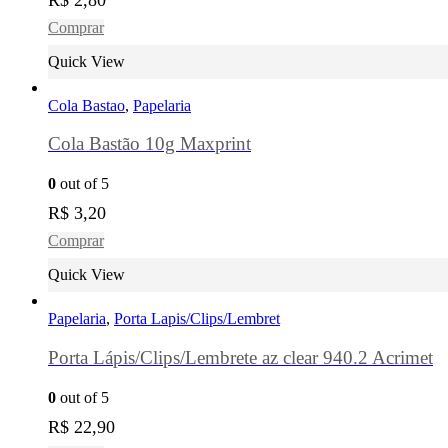
Comprar
Quick View
Cola Bastao
,
Papelaria
Cola Bastão 10g Maxprint
0
out of 5
R$
3,20
Comprar
Quick View
Papelaria
,
Porta Lapis/Clips/Lembret
Porta Lápis/Clips/Lembrete az clear 940.2 Acrimet
0
out of 5
R$
22,90