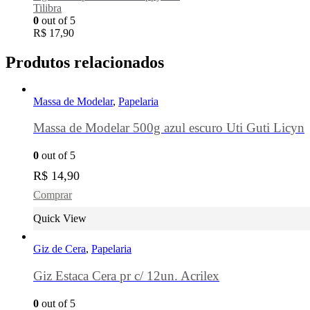
Tilibra
0
out of 5
R$
17,90
Produtos relacionados
Massa de Modelar
,
Papelaria
Massa de Modelar 500g azul escuro Uti Guti Licyn
0
out of 5
R$
14,90
Comprar
Quick View
Giz de Cera
,
Papelaria
Giz Estaca Cera pr c/ 12un. Acrilex
0
out of 5