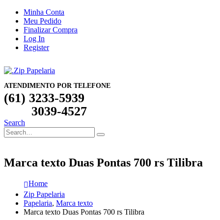
Minha Conta
Meu Pedido
Finalizar Compra
Log In
Register
ATENDIMENTO POR TELEFONE
(61) 3233-5939
3039-4527
Search
Marca texto Duas Pontas 700 rs Tilibra
Home
Zip Papelaria
Papelaria
,
Marca texto
Marca texto Duas Pontas 700 rs Tilibra