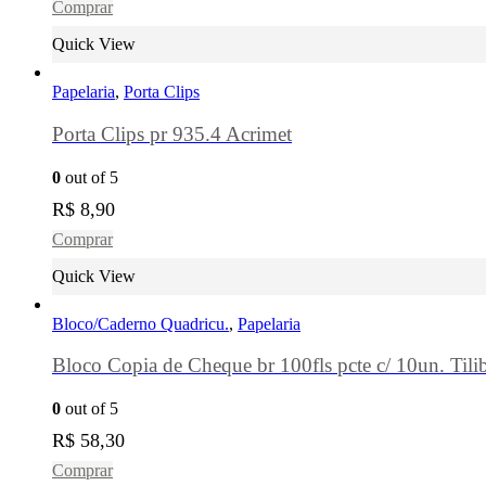
Comprar
Quick View
Papelaria
,
Porta Clips
Porta Clips pr 935.4 Acrimet
0
out of 5
R$
8,90
Comprar
Quick View
Bloco/Caderno Quadricu.
,
Papelaria
Bloco Copia de Cheque br 100fls pcte c/ 10un. Tili
0
out of 5
R$
58,30
Comprar