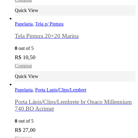
Quick View
Papelaria
,
Tela p/ Pintura
Tela Pintura 20×20 Marina
0
out of 5
R$
10,50
Comprar
Quick View
Papelaria
,
Porta Lapis/Clips/Lembret
Porta Lápis/Clips/Lembrete br Opaco Millennium
740.BO Acrimet
0
out of 5
R$
27,00