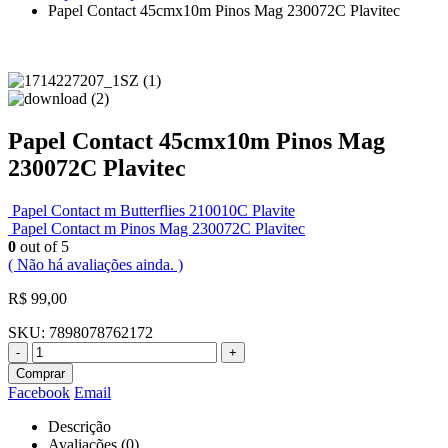
Papel Contact 45cmx10m Pinos Mag 230072C Plavitec
Papel Contact 45cmx10m Pinos Mag
230072C Plavitec
Papel Contact m Butterflies 210010C Plavite
Papel Contact m Pinos Mag 230072C Plavitec
0
out of 5
( Não há avaliações ainda. )
R$
99,00
SKU:
7898078762172
-
+
Comprar
Facebook
Email
Descrição
Avaliações (0)