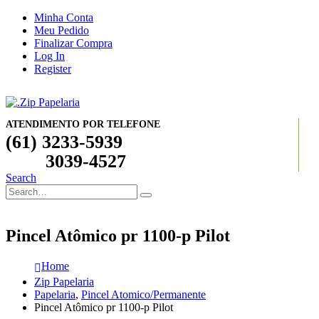
Minha Conta
Meu Pedido
Finalizar Compra
Log In
Register
ATENDIMENTO POR TELEFONE
(61) 3233-5939
3039-4527
Search
Pincel Atômico pr 1100-p Pilot
Home
Zip Papelaria
Papelaria
,
Pincel Atomico/Permanente
Pincel Atômico pr 1100-p Pilot