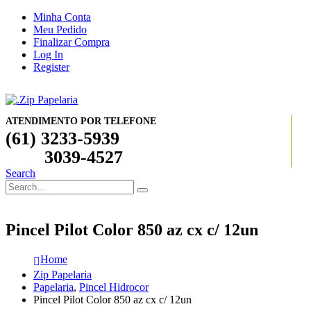
Minha Conta
Meu Pedido
Finalizar Compra
Log In
Register
ATENDIMENTO POR TELEFONE
(61) 3233-5939
3039-4527
Search
Pincel Pilot Color 850 az cx c/ 12un
Home
Zip Papelaria
Papelaria
,
Pincel Hidrocor
Pincel Pilot Color 850 az cx c/ 12un