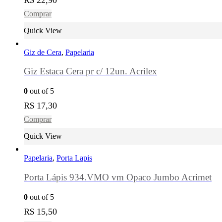
Comprar
Quick View
Giz de Cera
,
Papelaria
Giz Estaca Cera pr c/ 12un. Acrilex
0
out of 5
R$
17,30
Comprar
Quick View
Papelaria
,
Porta Lapis
Porta Lápis 934.VMO vm Opaco Jumbo Acrimet
0
out of 5
R$
15,50