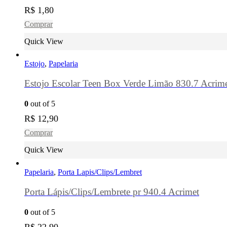
R$
1,80
Comprar
Quick View
Estojo
,
Papelaria
Estojo Escolar Teen Box Verde Limão 830.7 Acrim
0
out of 5
R$
12,90
Comprar
Quick View
Papelaria
,
Porta Lapis/Clips/Lembret
Porta Lápis/Clips/Lembrete pr 940.4 Acrimet
0
out of 5
R$
22,90