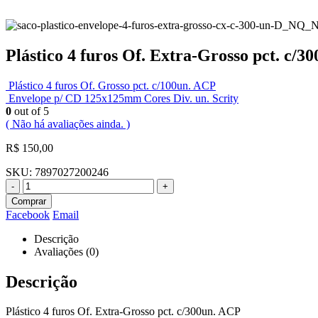
Plástico 4 furos Of. Extra-Grosso pct. c/3
Plástico 4 furos Of. Grosso pct. c/100un. ACP
Envelope p/ CD 125x125mm Cores Div. un. Scrity
0
out of 5
( Não há avaliações ainda. )
R$
150,00
SKU:
7897027200246
-
+
Comprar
Facebook
Email
Descrição
Avaliações (0)
Descrição
Plástico 4 furos Of. Extra-Grosso pct. c/300un. ACP