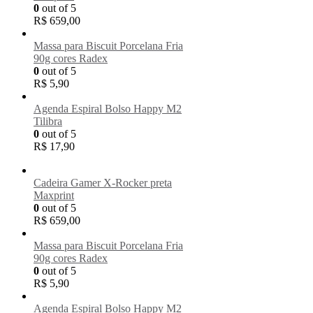
0
out of 5
R$
659,00
Massa para Biscuit Porcelana Fria
90g cores Radex
0
out of 5
R$
5,90
Agenda Espiral Bolso Happy M2
Tilibra
0
out of 5
R$
17,90
Cadeira Gamer X-Rocker preta
Maxprint
0
out of 5
R$
659,00
Massa para Biscuit Porcelana Fria
90g cores Radex
0
out of 5
R$
5,90
Agenda Espiral Bolso Happy M2