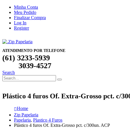
Minha Conta
Meu Pedido
Finalizar Compra
Log In
Register
ATENDIMENTO POR TELEFONE
(61) 3233-5939
3039-4527
Search
Plástico 4 furos Of. Extra-Grosso pct. c/3
Home
Zip Papelaria
Papelaria
,
Plastico 4 Furos
Plástico 4 furos Of. Extra-Grosso pct. c/300un. ACP