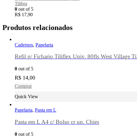
Tilibra
0
out of 5
R$
17,90
Produtos relacionados
Cadernos
,
Papelaria
Refil p/ Fichario Tiliflex Univ. 80fls West Village Ti
0
out of 5
R$
14,00
Comprar
Quick View
Papelaria
,
Pasta em L
Pasta em L A4 c/ Bolso cr un. Chies
0
out of 5