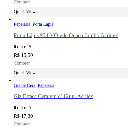
Comprar
Quick View
Papelaria
,
Porta Lapis
Porta Lápis 934.VO vde Opaco Jumbo Acrimet
0
out of 5
R$
15,50
Comprar
Quick View
Giz de Cera
,
Papelaria
Giz Estaca Cera vm c/ 12un. Acrilex
0
out of 5
R$
17,30
Comprar