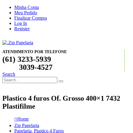
Minha Conta
Meu Pedido
Finalizar Compra
Log In
Register
ATENDIMENTO POR TELEFONE
(61) 3233-5939
3039-4527
Search
Plastico 4 furos Of. Grosso 400×1 7432
Plastifilme
Home
Zip Papelaria
Papelaria
,
Plastico 4 Furos