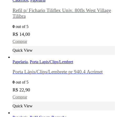
Cadernos
,
Papelaria
Refil p/ Fichario Tiliflex Univ. 80fls West Village
Tilibra
0
out of 5
R$
14,00
Comprar
Quick View
Papelaria
,
Porta Lapis/Clips/Lembret
Porta Lápis/Clips/Lembrete pr 940.4 Acrimet
0
out of 5
R$
22,90
Comprar
Quick View