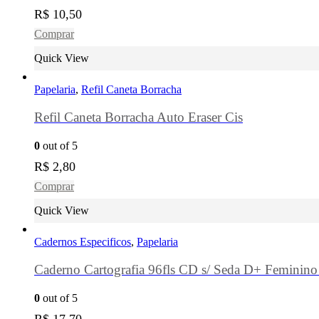
R$
10,50
Comprar
Quick View
Papelaria
,
Refil Caneta Borracha
Refil Caneta Borracha Auto Eraser Cis
0
out of 5
R$
2,80
Comprar
Quick View
Cadernos Especificos
,
Papelaria
Caderno Cartografia 96fls CD s/ Seda D+ Feminino 
0
out of 5
R$
17,70