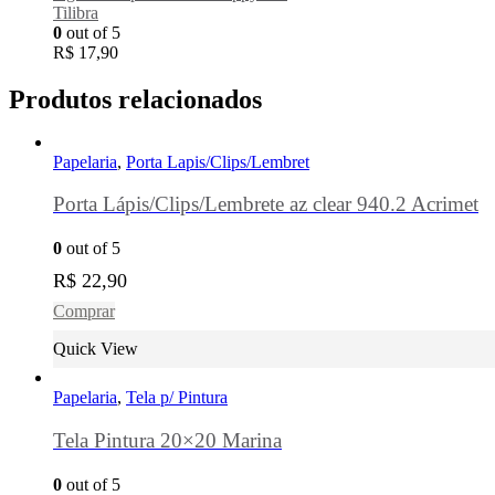
Tilibra
0
out of 5
R$
17,90
Produtos relacionados
Papelaria
,
Porta Lapis/Clips/Lembret
Porta Lápis/Clips/Lembrete az clear 940.2 Acrimet
0
out of 5
R$
22,90
Comprar
Quick View
Papelaria
,
Tela p/ Pintura
Tela Pintura 20×20 Marina
0
out of 5