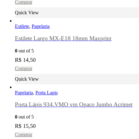
Comprar
Quick View
Estilete
,
Papelaria
Estilete Largo MX-E18 18mm Maxprint
0
out of 5
R$
14,50
Comprar
Quick View
Papelaria
,
Porta Lapis
Porta Lápis 934.VMO vm Opaco Jumbo Acrimet
0
out of 5
R$
15,50
Comprar