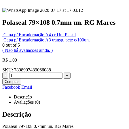
Polaseal 79×108 0.7mm un. RG Mares
Capa p/ Encadernação A4 cr Un. Plastil
Capa p/ Encadernação A3 transp. pcte c/100un.
0
out of 5
( Não há avaliações ainda. )
R$
1,00
SKU:
7898907489066088
-
+
Comprar
Facebook
Email
Descrição
Avaliações (0)
Descrição
Polaseal 79×108 0.7mm un. RG Mares