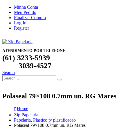
Minha Conta
Meu Pedido
Finalizar Compra
Log In
Register
ATENDIMENTO POR TELEFONE
(61) 3233-5939
3039-4527
Search
Polaseal 79×108 0.7mm un. RG Mares
Home
Zip Papelaria
Papelaria
,
Plastico p/ plastificacao
Polaseal 79×108 0.7mm un. RG Mares