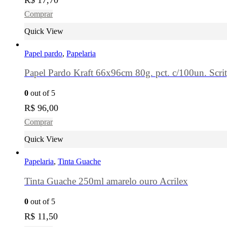
Comprar
Quick View
Papel pardo
,
Papelaria
Papel Pardo Kraft 66x96cm 80g. pct. c/100un. Scri
0
out of 5
R$
96,00
Comprar
Quick View
Papelaria
,
Tinta Guache
Tinta Guache 250ml amarelo ouro Acrilex
0
out of 5
R$
11,50