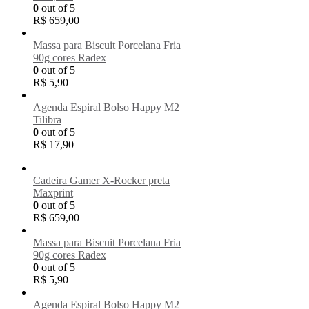
0
out of 5
R$
659,00
Massa para Biscuit Porcelana Fria
90g cores Radex
0
out of 5
R$
5,90
Agenda Espiral Bolso Happy M2
Tilibra
0
out of 5
R$
17,90
Cadeira Gamer X-Rocker preta
Maxprint
0
out of 5
R$
659,00
Massa para Biscuit Porcelana Fria
90g cores Radex
0
out of 5
R$
5,90
Agenda Espiral Bolso Happy M2