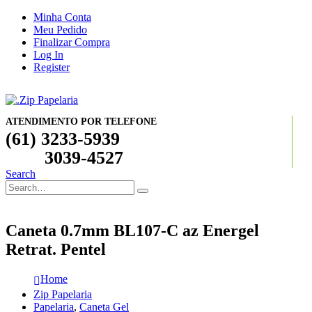
Minha Conta
Meu Pedido
Finalizar Compra
Log In
Register
ATENDIMENTO POR TELEFONE
(61) 3233-5939
3039-4527
Search
Caneta 0.7mm BL107-C az Energel
Retrat. Pentel
Home
Zip Papelaria
Papelaria
,
Caneta Gel