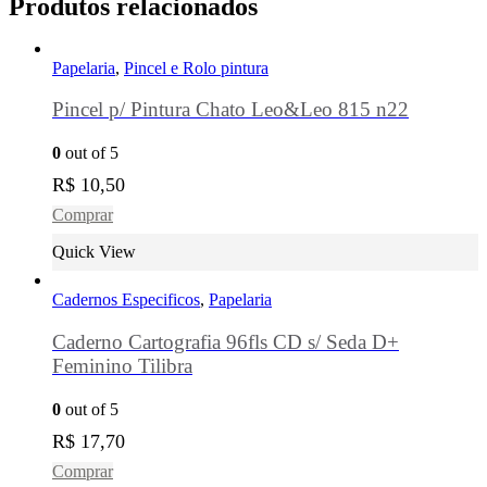
Produtos relacionados
Papelaria
,
Pincel e Rolo pintura
Pincel p/ Pintura Chato Leo&Leo 815 n22
0
out of 5
R$
10,50
Comprar
Quick View
Cadernos Especificos
,
Papelaria
Caderno Cartografia 96fls CD s/ Seda D+
Feminino Tilibra
0
out of 5
R$
17,70
Comprar