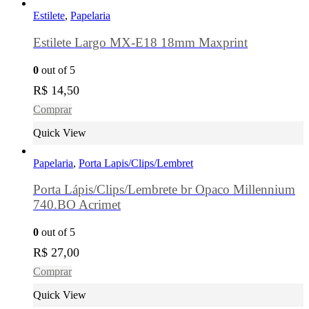
Estilete
,
Papelaria
Estilete Largo MX-E18 18mm Maxprint
0
out of 5
R$
14,50
Comprar
Quick View
Papelaria
,
Porta Lapis/Clips/Lembret
Porta Lápis/Clips/Lembrete br Opaco Millennium
740.BO Acrimet
0
out of 5
R$
27,00
Comprar
Quick View