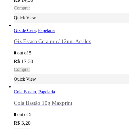
Comprar
Quick View
Giz de Cera
,
Papelaria
Giz Estaca Cera pr c/ 12un. Acrilex
0
out of 5
R$
17,30
Comprar
Quick View
Cola Bastao
,
Papelaria
Cola Bastão 10g Maxprint
0
out of 5
R$
3,20