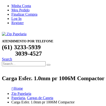
Minha Conta
Meu Pedido
Finalizar Compra
Log In
Register
ATENDIMENTO POR TELEFONE
(61) 3233-5939
3039-4527
Search
Carga Esfer. 1.0mm pr 1006M Compactor
Home
Zip Papelaria
Papelaria
,
Cargas de Caneta
Carga Esfer. 1.0mm pr 1006M Compactor