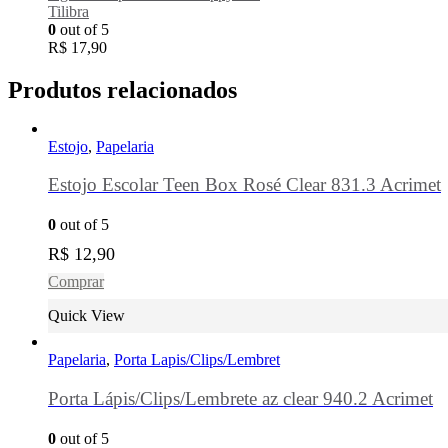
Tilibra
0
out of 5
R$
17,90
Produtos relacionados
Estojo
,
Papelaria
Estojo Escolar Teen Box Rosé Clear 831.3 Acrimet
0
out of 5
R$
12,90
Comprar
Quick View
Papelaria
,
Porta Lapis/Clips/Lembret
Porta Lápis/Clips/Lembrete az clear 940.2 Acrimet
0
out of 5