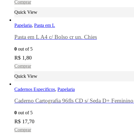
Comprar
Quick View
Papelaria
,
Pasta em L
Pasta em L A4 c/ Bolso cr un. Chies
0
out of 5
R$
1,80
Comprar
Quick View
Cadernos Especificos
,
Papelaria
Caderno Cartografia 96fls CD s/ Seda D+ Feminino 
0
out of 5
R$
17,70
Comprar