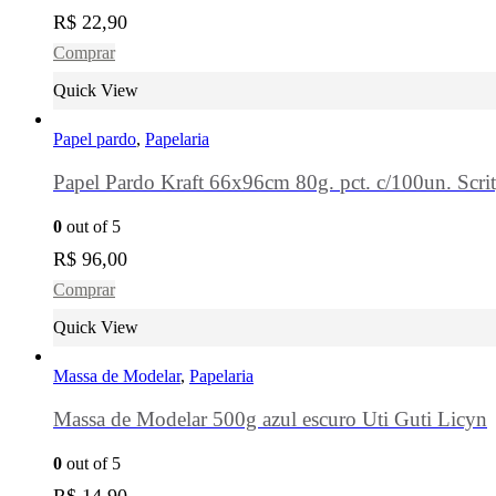
R$
22,90
Comprar
Quick View
Papel pardo
,
Papelaria
Papel Pardo Kraft 66x96cm 80g. pct. c/100un. Scri
0
out of 5
R$
96,00
Comprar
Quick View
Massa de Modelar
,
Papelaria
Massa de Modelar 500g azul escuro Uti Guti Licyn
0
out of 5
R$
14,90