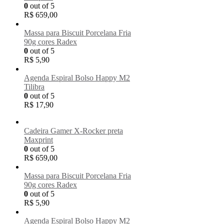
0
out of 5
R$
659,00
Massa para Biscuit Porcelana Fria
90g cores Radex
0
out of 5
R$
5,90
Agenda Espiral Bolso Happy M2
Tilibra
0
out of 5
R$
17,90
Cadeira Gamer X-Rocker preta
Maxprint
0
out of 5
R$
659,00
Massa para Biscuit Porcelana Fria
90g cores Radex
0
out of 5
R$
5,90
Agenda Espiral Bolso Happy M2