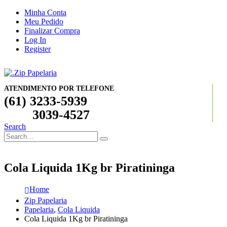
Minha Conta
Meu Pedido
Finalizar Compra
Log In
Register
ATENDIMENTO POR TELEFONE
(61) 3233-5939
3039-4527
Search
Cola Liquida 1Kg br Piratininga
Home
Zip Papelaria
Papelaria
,
Cola Liquida
Cola Liquida 1Kg br Piratininga