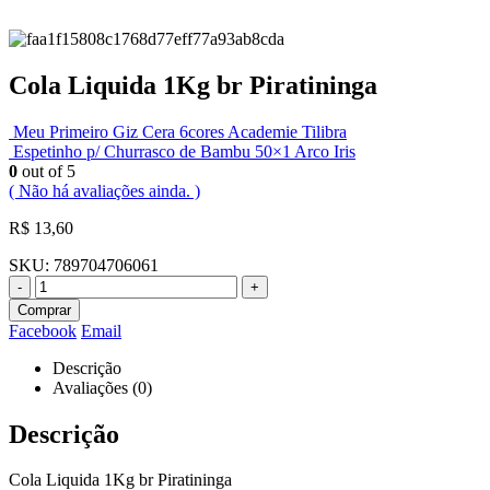
Cola Liquida 1Kg br Piratininga
Meu Primeiro Giz Cera 6cores Academie Tilibra
Espetinho p/ Churrasco de Bambu 50×1 Arco Iris
0
out of 5
( Não há avaliações ainda. )
R$
13,60
SKU:
789704706061
-
+
Comprar
Facebook
Email
Descrição
Avaliações (0)
Descrição
Cola Liquida 1Kg br Piratininga