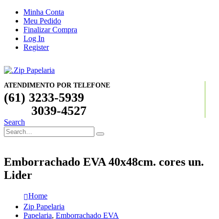
Minha Conta
Meu Pedido
Finalizar Compra
Log In
Register
ATENDIMENTO POR TELEFONE
(61) 3233-5939
3039-4527
Search
Emborrachado EVA 40x48cm. cores un.
Lider
Home
Zip Papelaria
Papelaria
,
Emborrachado EVA