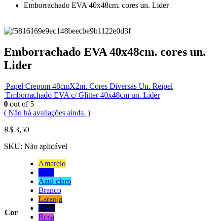
Emborrachado EVA 40x48cm. cores un. Lider
Emborrachado EVA 40x48cm. cores un.
Lider
Papel Crepom 48cmX2m. Cores Diversas Un. Reipel
Emborrachado EVA c/ Glitter 40x48cm un. Lider
0
out of 5
( Não há avaliações ainda. )
R$
3,50
SKU:
Não aplicável
Amarelo
Azul
Azul claro
Branco
Laranja
Preto
Cor
Rosa