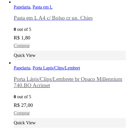
Papelaria
,
Pasta em L
Pasta em L A4 c/ Bolso cr un. Chies
0
out of 5
R$
1,80
Comprar
Quick View
Papelaria
,
Porta Lapis/Clips/Lembret
Porta Lápis/Clips/Lembrete br Opaco Millennium
740.BO Acrimet
0
out of 5
R$
27,00
Comprar
Quick View