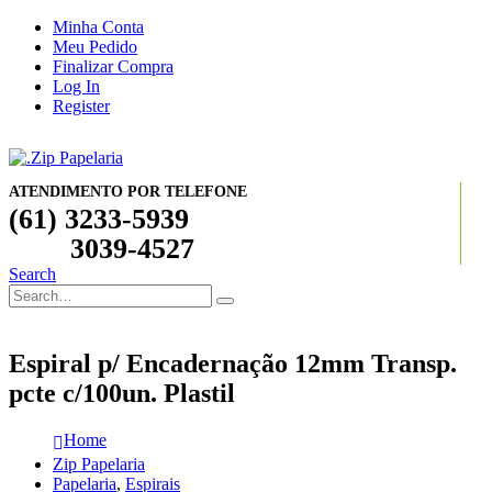
Minha Conta
Meu Pedido
Finalizar Compra
Log In
Register
ATENDIMENTO POR TELEFONE
(61) 3233-5939
3039-4527
Search
Espiral p/ Encadernação 12mm Transp.
pcte c/100un. Plastil
Home
Zip Papelaria
Papelaria
,
Espirais