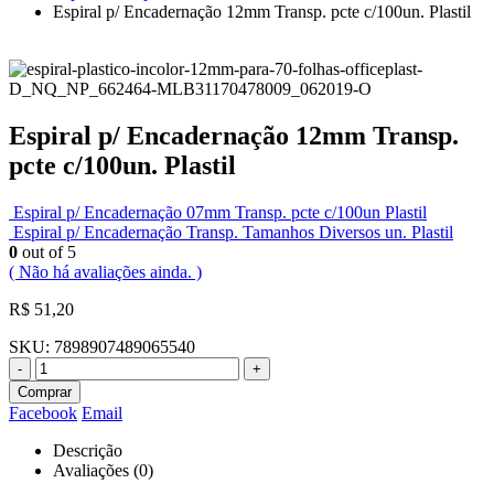
Espiral p/ Encadernação 12mm Transp. pcte c/100un. Plastil
Espiral p/ Encadernação 12mm Transp.
pcte c/100un. Plastil
Espiral p/ Encadernação 07mm Transp. pcte c/100un Plastil
Espiral p/ Encadernação Transp. Tamanhos Diversos un. Plastil
0
out of 5
( Não há avaliações ainda. )
R$
51,20
SKU:
7898907489065540
-
+
Comprar
Facebook
Email
Descrição
Avaliações (0)