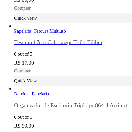
Comprar
Quick View
Papelaria
,
Tesoura Multiuso
Tesoura 17cm Cabo az/pr T404 Tilibra
0
out of 5
R$
17,00
Comprar
Quick View
Bandeja
,
Papelaria
Organizador de Escritório Triplo pr 864.4 Acrimet
0
out of 5
R$
99,00