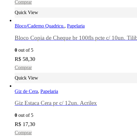
Comprar
Quick View
Bloco/Caderno Quadricu.
,
Papelaria
Bloco Copia de Cheque br 100fls pcte c/ 10un. Tili
0
out of 5
R$
58,30
Comprar
Quick View
Giz de Cera
,
Papelaria
Giz Estaca Cera pr c/ 12un. Acrilex
0
out of 5
R$
17,30
Comprar