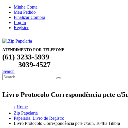
Minha Conta
Meu Pedido
Finalizar Compra
Log In
Register
ATENDIMENTO POR TELEFONE
(61) 3233-5939
3039-4527
Search
Livro Protocolo Correspondência pcte c/5u
Home
Zip Papelaria
Papelaria
,
Livro de Registro
Livro Protocolo Correspondência pcte c/5un. 104fls Tilibra