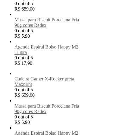
0
out of 5
R$
659,00
Massa para Biscuit Porcelana Fria
90g cores Radex
0
out of 5
R$
5,90
Agenda Espiral Bolso Happy M2
Tilibra
0
out of 5
R$
17,90
Cadeira Gamer X-Rocker preta
Maxprint
0
out of 5
R$
659,00
Massa para Biscuit Porcelana Fria
90g cores Radex
0
out of 5
R$
5,90
Agenda Espiral Bolso Happy M2