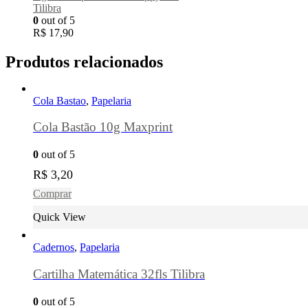
Tilibra
0
out of 5
R$
17,90
Produtos relacionados
Cola Bastao
,
Papelaria
Cola Bastão 10g Maxprint
0
out of 5
R$
3,20
Comprar
Quick View
Cadernos
,
Papelaria
Cartilha Matemática 32fls Tilibra
0
out of 5