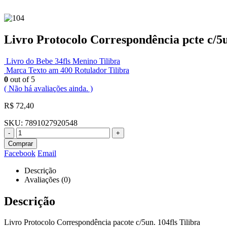
Livro Protocolo Correspondência pcte c/5u
Livro do Bebe 34fls Menino Tilibra
Marca Texto am 400 Rotulador Tilibra
0
out of 5
( Não há avaliações ainda. )
R$
72,40
SKU:
7891027920548
-
+
Comprar
Facebook
Email
Descrição
Avaliações (0)
Descrição
Livro Protocolo Correspondência pacote c/5un. 104fls Tilibra