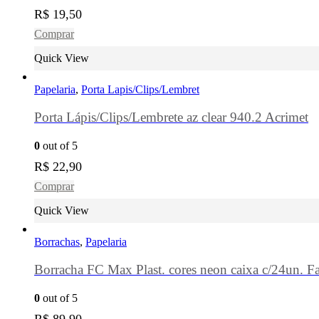
R$
19,50
Comprar
Quick View
Papelaria
,
Porta Lapis/Clips/Lembret
Porta Lápis/Clips/Lembrete az clear 940.2 Acrimet
0
out of 5
R$
22,90
Comprar
Quick View
Borrachas
,
Papelaria
Borracha FC Max Plast. cores neon caixa c/24un. Fa
0
out of 5
R$
89,90