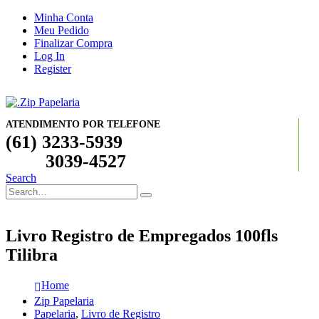
Minha Conta
Meu Pedido
Finalizar Compra
Log In
Register
ATENDIMENTO POR TELEFONE
(61) 3233-5939
3039-4527
Search
Livro Registro de Empregados 100fls
Tilibra
Home
Zip Papelaria
Papelaria
,
Livro de Registro