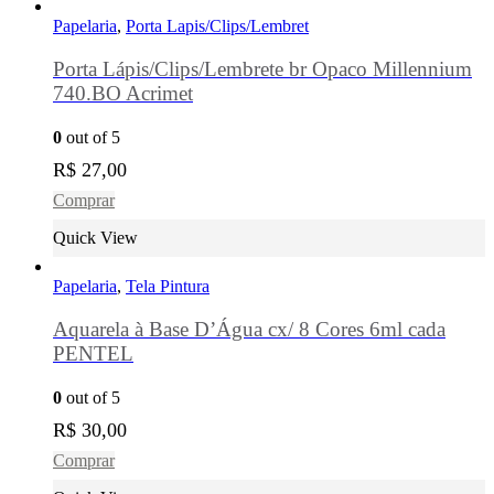
Papelaria
,
Porta Lapis/Clips/Lembret
Porta Lápis/Clips/Lembrete br Opaco Millennium
740.BO Acrimet
0
out of 5
R$
27,00
Comprar
Quick View
Papelaria
,
Tela Pintura
Aquarela à Base D’Água cx/ 8 Cores 6ml cada
PENTEL
0
out of 5
R$
30,00
Comprar