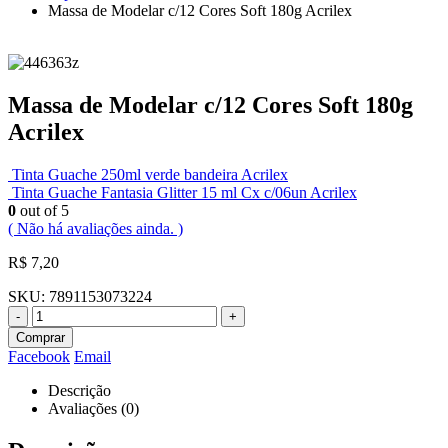
Massa de Modelar c/12 Cores Soft 180g Acrilex
Massa de Modelar c/12 Cores Soft 180g
Acrilex
Tinta Guache 250ml verde bandeira Acrilex
Tinta Guache Fantasia Glitter 15 ml Cx c/06un Acrilex
0
out of 5
( Não há avaliações ainda. )
R$
7,20
SKU:
7891153073224
-
+
Comprar
Facebook
Email
Descrição
Avaliações (0)