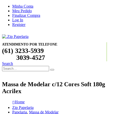
Minha Conta
Meu Pedido
Finalizar Compra
Log In
Register
ATENDIMENTO POR TELEFONE
(61) 3233-5939
3039-4527
Search
Massa de Modelar c/12 Cores Soft 180g
Acrilex
Home
Zip Papelaria
Papelaria
,
Massa de Modelar