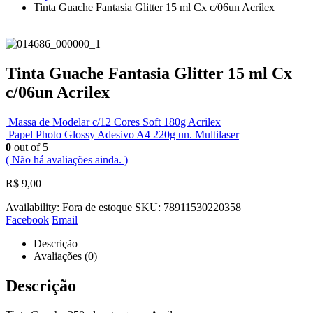
Tinta Guache Fantasia Glitter 15 ml Cx c/06un Acrilex
Tinta Guache Fantasia Glitter 15 ml Cx
c/06un Acrilex
Massa de Modelar c/12 Cores Soft 180g Acrilex
Papel Photo Glossy Adesivo A4 220g un. Multilaser
0
out of 5
( Não há avaliações ainda. )
R$
9,00
Availability:
Fora de estoque
SKU:
78911530220358
Facebook
Email
Descrição
Avaliações (0)
Descrição