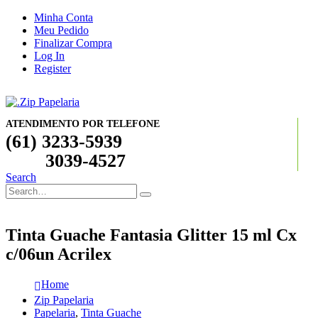
Minha Conta
Meu Pedido
Finalizar Compra
Log In
Register
ATENDIMENTO POR TELEFONE
(61) 3233-5939
3039-4527
Search
Tinta Guache Fantasia Glitter 15 ml Cx
c/06un Acrilex
Home
Zip Papelaria
Papelaria
,
Tinta Guache