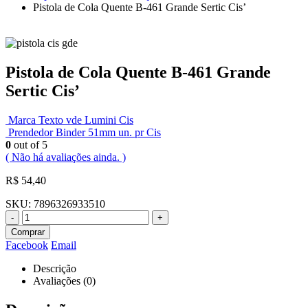
Pistola de Cola Quente B-461 Grande Sertic Cis’
Pistola de Cola Quente B-461 Grande
Sertic Cis’
Marca Texto vde Lumini Cis
Prendedor Binder 51mm un. pr Cis
0
out of 5
( Não há avaliações ainda. )
R$
54,40
SKU:
7896326933510
-
+
Comprar
Facebook
Email
Descrição
Avaliações (0)