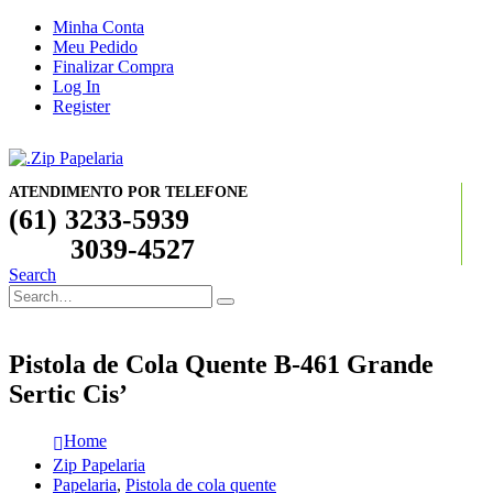
Minha Conta
Meu Pedido
Finalizar Compra
Log In
Register
ATENDIMENTO POR TELEFONE
(61) 3233-5939
3039-4527
Search
Pistola de Cola Quente B-461 Grande
Sertic Cis’
Home
Zip Papelaria
Papelaria
,
Pistola de cola quente