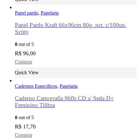
Papel pardo
,
Papelaria
Papel Pardo Kraft 66x96cm 80g. pct. c/100un.
Scrity
0
out of 5
R$
96,00
Comprar
Quick View
Cadernos Especificos
,
Papelaria
Caderno Cartografia 96fls CD s/ Seda D+
Feminino Tilibra
0
out of 5
R$
17,70
Comprar