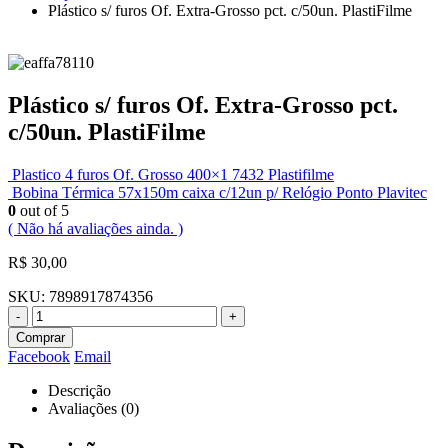
Plástico s/ furos Of. Extra-Grosso pct. c/50un. PlastiFilme
Plástico s/ furos Of. Extra-Grosso pct.
c/50un. PlastiFilme
Plastico 4 furos Of. Grosso 400×1 7432 Plastifilme
Bobina Térmica 57x150m caixa c/12un p/ Relógio Ponto Plavitec
0
out of 5
( Não há avaliações ainda. )
R$
30,00
SKU:
7898917874356
-
+
Comprar
Facebook
Email
Descrição
Avaliações (0)