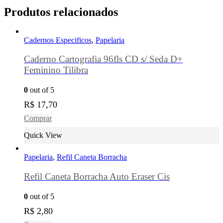
Produtos relacionados
Cadernos Especificos
,
Papelaria
Caderno Cartografia 96fls CD s/ Seda D+
Feminino Tilibra
0
out of 5
R$
17,70
Comprar
Quick View
Papelaria
,
Refil Caneta Borracha
Refil Caneta Borracha Auto Eraser Cis
0
out of 5
R$
2,80