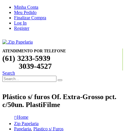
Minha Conta
Meu Pedido
Finalizar Compra
Log In
Register
ATENDIMENTO POR TELEFONE
(61) 3233-5939
3039-4527
Search
Plástico s/ furos Of. Extra-Grosso pct.
c/50un. PlastiFilme
Home
Zip Papelaria
Papelaria
,
Plastico s/ Furos